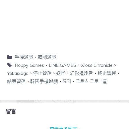
手機遊戲
、
韓國遊戲
Floppy Games
、
LINE GAMES
、
Xross Chronicle
、
YokaiSaga
、
停止營運
、
妖怪
、
幻影追逐者
、
終止營運
、
結束營運
、
韓國手機遊戲
、
요괴
、
크로스 크로니클
留言
查看更多留言 ›