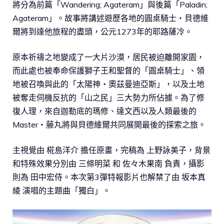
將分為前篇「Wandering; Agateram」與後篇「Paladin;
Agateram」。故事將講述遊歷各地的圓桌騎士・貝德維
爾將到達他旅程的盡頭，公元1273年的耶路薩冷。
原本祈禱之地變成了一大片沙漠，居民被迫離開家園，
而此處也被奉命保護獅子王和聖督的「圓桌騎士」、領
地被召喚與此的「太陽神・奧茲曼迪亞斯」，以及土地
被奪走伺機反抗的「山之民」三大勢力所佔據。為了修
復人理，來自迦勒底的瑪修、達文西以及人類最後的
Master・藤丸將與貝德維爾共同展開最後的探索之旅。
主視覺由 椛島洋介 擔任原畫，完稿為 上野詠美子，背景
和特殊效果分別由 三條明菜 和 佐々木果南 負責，攝影
則為 田中宏侍。本次第3彈特報影片也解禁了由 坂本真
綾 演唱的主題曲「獨白」。