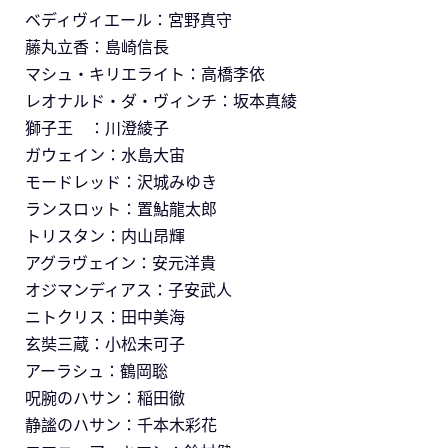
ベディヴィエール：宮野真守
藤丸立香：島崎信長
マシュ・キリエライト：高橋李依
レオナルド・ダ・ヴィンチ：坂本真綾
獅子王 ：川澄綾子
ガウェイン：水島大宙
モードレッド：沢城みゆき
ランスロット：置鮎龍太郎
トリスタン：内山昂輝
アグラヴェイン：安元洋貴
オジマンディアス：子安武人
ニトクリス：田中美海
玄奘三蔵：小松未可子
アーラシュ：鶴岡聡
呪腕のハサン：稲田徹
静謐のハサン：千本木彩花