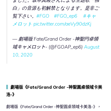
ました。坂本真綾さんによる主題歌「独
白」の音源も初解禁となります。是非ご
覧下さい。
#FGO
#FGO_ep6
#キャ
メロット
pic.twitter.com/aeVy90dzKj
— 劇場版 Fate/Grand Order -神聖円卓領
域キャメロット- (@FGOAP_ep6)
August
10, 2020
▍
劇場版《Fate/Grand Order -神聖圓桌領域卡美
洛-》
劇場版《Fate/Grand Order -神聖圓桌領域卡美洛-》，