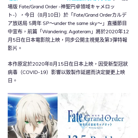
場版 Fate/Grand Order -神聖円卓領域キャメロッ
ト-），今日（8月10日）於「Fate/Grand Orderカルデ
ア放送局 5周年 SP～under the same sky～」直播節目
中宣布，前篇「Wandering; Agateram」將於2020年12
月5日在日本電影院上映，同步公開主視覺及第3彈特報
影片。
本作原定於2020年8月15日在日本上映，因受新型冠狀
病毒（COVID-19）影響以致製作延遲而決定變更上映
日。