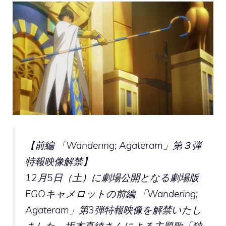
【前編 「Wandering; Agateram」第３弾
特報映像解禁】
12月5日（土）に劇場公開となる劇場版
FGOキャメロットの前編 「Wandering;
Agateram」第3弾特報映像を解禁いたし