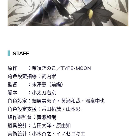
▍
STAFF
原作 ：奈須きのこ／TYPE-MOON
角色設定指導：武内崇
監督 ：末澤慧（前編）
腳本 ：小太刀右京
角色設定：細居美恵子・黄瀬和哉・温泉中也
角色設定支援：乘田拓茂・山本彩
總作畫監督：黄瀬和哉
道具設計：吉田大洋・原由知
美術設計：小木斉之・イノセユキエ