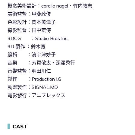
概念美術設計：coralie nagel・竹内敦志
美術監督：甲斐政俊
色彩設計：関本美津子
撮影監督：田中宏侍
3DCG ：Studio Bros Inc.
3D 製作 ：鈴木寛
編輯 ：濱宇津妙子
音樂 ：芳賀敬太・深澤秀行
音響監督：明田川仁
製作 ：Production I.G
動畫製作：SIGNAL.MD
電影發行：アニプレックス
▍
CAST