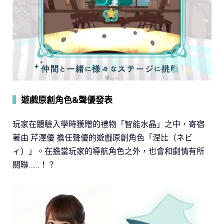
▍
遊戲原創角色&聲優發表
玩家在體驗入學時獲贈的禮物「智能水晶」之中，寄宿
著由 芹澤優 擔任聲優的遊戲原創角色「涅比（ネビ
ィ）」。在擔當玩家的導航角色之外，也會和劇情有所
關聯……！？