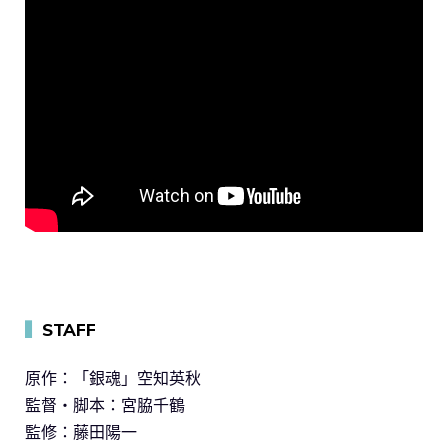
▍
STAFF
原作：「銀魂」空知英秋
監督・脚本：宮脇千鶴
監修：藤田陽一