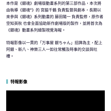
本作是《銀魂》劇場版動畫系列的第三部作品，本次將
由執導《銀魂°》的 宮脇千鶴 負責監督與劇本，長期以
來參與《銀魂》系列動畫的 藤田陽一 負責監修，原作者
空知英秋 也會全面協助新作劇場版的製作，並將首次為
《銀魂》動畫系列繪製視覺海報。
特報影像以一貫的「万事屋 銀ちゃん」招牌為主，配上
阿銀、新八、神樂三人一如往常觸及時事的交談與吐
槽。
▍
特報影像