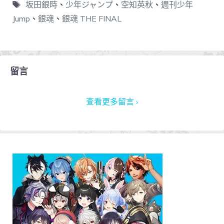
坂田銀時
、
少年ジャンプ
、
空知英秋
、
週刊少年
Jump
、
銀魂
、
銀魂 THE FINAL
留言
查看更多留言 ›