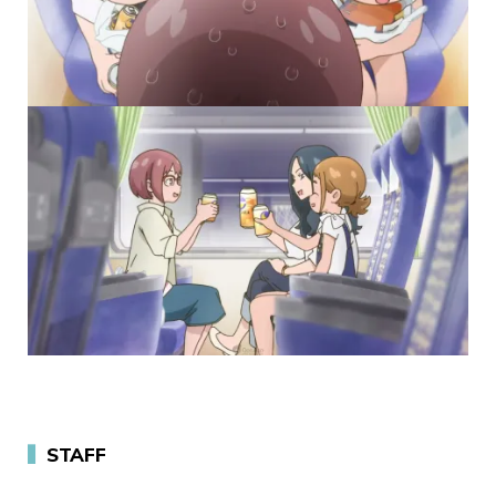
▍
STAFF