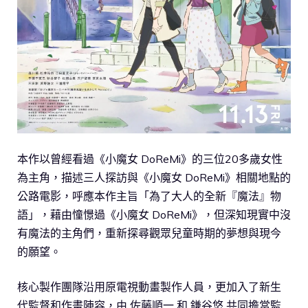
本作以曾經看過《小魔女 DoReMi》的三位20多歲女性
為主角，描述三人探訪與《小魔女 DoReMi》相關地點的
公路電影，呼應本作主旨「為了大人的全新『魔法』物
語」，藉由憧憬過《小魔女 DoReMi》，但深知現實中沒
有魔法的主角們，重新探尋觀眾兒童時期的夢想與現今
的願望。
核心製作團隊沿用原電視動畫製作人員，更加入了新生
代監督和作畫陣容，由 佐藤順一 和 鎌谷悠 共同擔當監