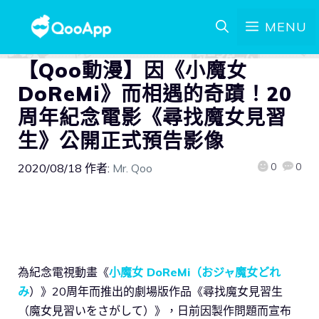
MENU
【Qoo動漫】因《小魔女
DoReMi》而相遇的奇蹟！20
周年紀念電影《尋找魔女見習
生》公開正式預告影像
0
0
2020/08/18
作者:
Mr. Qoo
為紀念電視動畫《
小魔女 DoReMi（おジャ魔女どれ
み
）》20周年而推出的劇場版作品《尋找魔女見習生
（魔女見習いをさがして）》，日前因製作問題而宣布