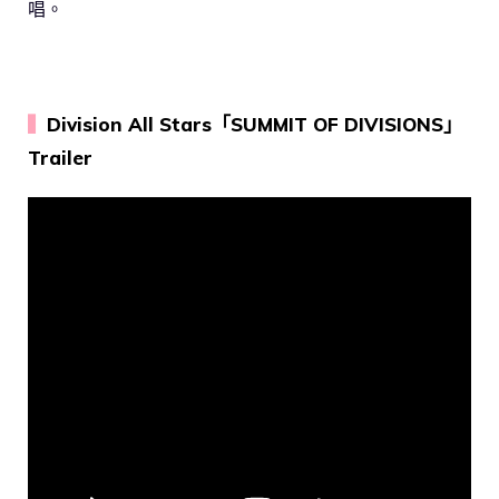
唱。
▍
Division All Stars「SUMMIT OF DIVISIONS」
Trailer