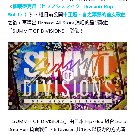
《
催眠麥克風（ヒプノシスマイク -Division Rap
Battle-）
》，繼日前公開
中王區・言之葉黨的首支歌曲
之後，再釋出 Division All Stars 演唱的最新歌曲
「SUMMIT OF DIVISIONS」影像！
「SUMMIT OF DIVISIONS」由日本 Hip-Hop 組合 Scha
Dara Parr 負責製作，6 Division 共18人以接力的方式演