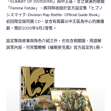
「SUMMIT OF DIVISIONS」與中王區・言之葉黨的歌曲
「Femme Fatale」，將同時收錄於官方設定集「ヒプノ
シスマイク-Division Rap Battle- Official Guide Book」
初回限定版同捆 CD，並含有兩篇以中王區為中心的廣播
劇，預計2020年9月2發售。
設定集除故事與角色介紹之外，也包含相關圖、用語解
說等內容，可完整瞭解《催眠麥克風》官方設定的1冊。