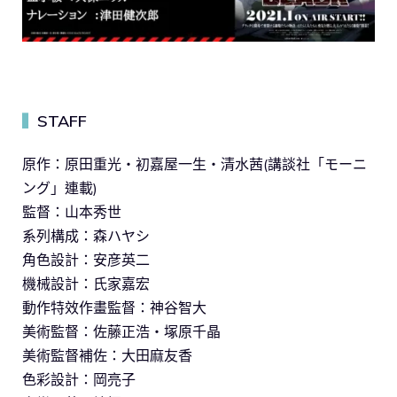
STAFF
▍
原作：原田重光・初嘉屋一生・清水茜(講談社「モーニ
ング」連載)
監督：山本秀世
系列構成：森ハヤシ
角色設計：安彦英二
機械設計：氏家嘉宏
動作特效作畫監督：神谷智大
美術監督：佐藤正浩・塚原千晶
美術監督補佐：大田麻友香
色彩設計：岡亮子