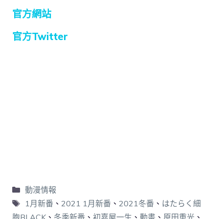
官方網站
官方Twitter
動漫情報
1月新番
、
2021 1月新番
、
2021冬番
、
はたらく細
胞BLACK
、
冬季新番
、
初嘉屋一生
、
動畫
、
原田重光
、