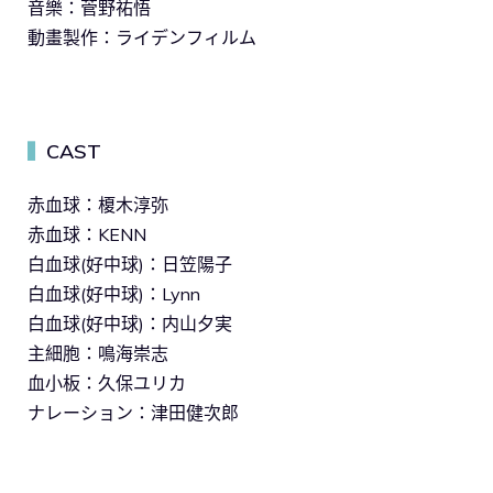
音樂：菅野祐悟
動畫製作：ライデンフィルム
CAST
▍
赤血球：榎木淳弥
赤血球：KENN
白血球(好中球)：日笠陽子
白血球(好中球)：Lynn
白血球(好中球)：内山夕実
主細胞：鳴海崇志
血小板：久保ユリカ
ナレーション：津田健次郎