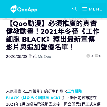
MENU
【Qoo動漫】必須推廣的真實
健教動畫！2021年冬番《工作
細胞 BLACK》釋出最新宣傳
影片與追加聲優名單！
0
0
2020/09/08
作者:
Mr. Qoo
人氣漫畫《工作細胞》的衍生作品《
工作細胞
BLACK（はたらく細胞BLACK）
》，繼日前宣布將在
2021年1月改編為電視動畫之後，再公開第1彈正式宣傳