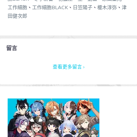
工作細胞
、
工作細胞BLACK
、
日笠陽子
、
榎木淳弥
、
津
田健次郎
留言
查看更多留言 ›