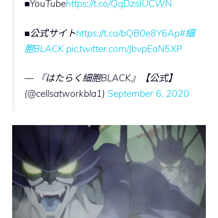
■YouTube
https://t.co/QqDzsIUCWN
■公式サイト
https://t.co/bQB0e8Y6Ap
#細
胞BLACK
pic.twitter.com/JbvpEaN5XP
— 『はたらく細胞BLACK』【公式】
(@cellsatworkbla1)
September 6, 2020