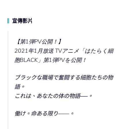
宣傳影片
▍
【第1弾PV公開！】
2021年1月放送 TVアニメ「はたらく細
胞BLACK」第1弾PVを公開！
ブラックな職場で奮闘する細胞たちの物
語。
これは、あなたの体の物語──。
働け。命ある限り——。