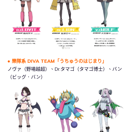
● 樂隊系 DIVA TEAM「うちゅうのはじまり」
ノヴァ（野場越超）、Dr.タマゴ（タマゴ博士）、バン
（ビッグ．バン）