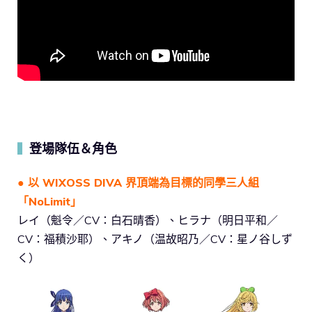
登場隊伍＆角色
▍
● 以 WIXOSS DIVA 界頂端為目標的同學三人組
「NoLimit」
レイ（魁令／CV：白石晴香）、ヒラナ（明日平和／
CV：福積沙耶）、アキノ（温故昭乃／CV：星ノ谷しず
く）