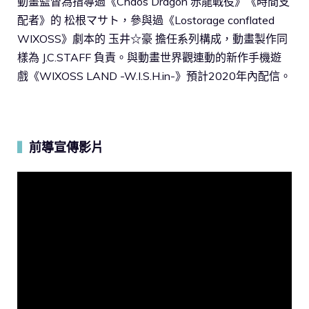
動畫監督為指導過《Chaos Dragon 赤龍戰役》《時間支
配者》的 松根マサト，參與過《Lostorage conflated
WIXOSS》劇本的 玉井☆豪 擔任系列構成，動畫製作同
樣為 J.C.STAFF 負責。與動畫世界觀連動的新作手機遊
戲《WIXOSS LAND -W.I.S.H.in-》預計2020年內配信。
前導宣傳影片
▍