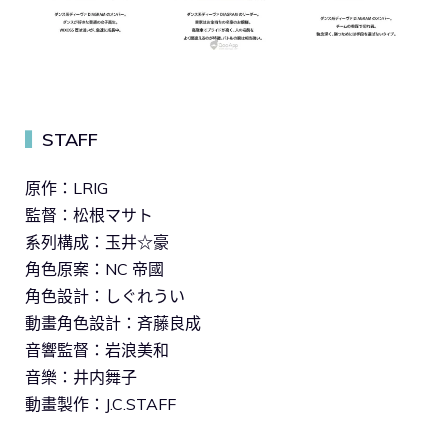
STAFF
▍
原作：LRIG
監督：松根マサト
系列構成：玉井☆豪
角色原案：NC 帝國
角色設計：しぐれうい
動畫角色設計：斉藤良成
音響監督：岩浪美和
音樂：井内舞子
動畫製作：J.C.STAFF