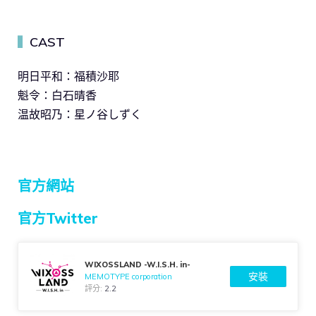
CAST
▍
明日平和：福積沙耶
魁令：白石晴香
温故昭乃：星ノ谷しずく
官方網站
官方Twitter
WIXOSSLAND -W.I.S.H. in-
安裝
MEMOTYPE corporation
評分:
2.2