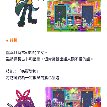
● 菲莉
陰沉且時常幻想的少女。
雖然擅長占卜和巫術，但常常說出讓人聽不懂的話。
技能：「妨礙變換」
將妨礙變為一定數量的紫色氣泡