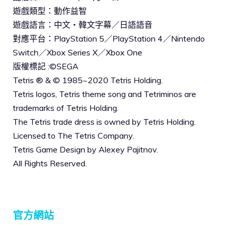
遊戲類型：動作益智
遊戲語言：中文・韓文字幕／日語語音
對應平台：PlayStation 5／PlayStation 4／Nintendo
Switch／Xbox Series X／Xbox One
版權標記 :©SEGA
Tetris ® & © 1985~2020 Tetris Holding.
Tetris logos, Tetris theme song and Tetriminos are
trademarks of Tetris Holding.
The Tetris trade dress is owned by Tetris Holding.
Licensed to The Tetris Company.
Tetris Game Design by Alexey Pajitnov.
All Rights Reserved.
官方網站