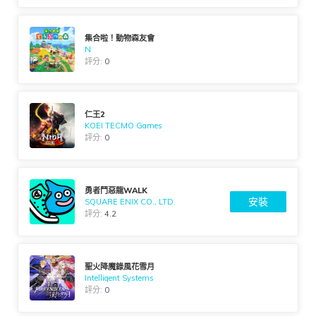
集合啦！動物森友會
N
評分:
0
仁王2
KOEI TECMO Games
評分:
0
勇者鬥惡龍WALK
安裝
SQUARE ENIX CO., LTD.
評分:
4.2
聖火降魔錄風花雪月
Intelligent Systems
評分:
0