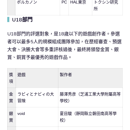
ボルカノン
PC
HAL東京
トクシン研究
所
U18部門
▍
U18部門的評選對象，是18歲以下的遊戲創作者。參選
者可以最多5人的規模組成團隊參加，在歷經審查、預選
大會、決勝大會等多重評核過後，最終將頒發金賞、銀
賞、銅賞予最優秀的遊戲作品。
獎
遊戲
製作者
項
金
ラビィとナビィの大
藤澤秀彦（芝浦工業大學附屬高等
賞
冒険
學校）
銀
void
夏目駿（靜岡縣立磐田南高等學
賞
校）