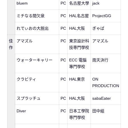
bluem
PC
名古屋大學
jack
ミチなる間欠泉
PC
HAL名古屋
ProjectGG
れでぃおの大脱出
PC
HAL大阪
ぎゃば
佳
アマズル
PC
東京設計科
アマズル
作
技専門學校
ウォーターキャリー
PC
ECC 電腦
雨天決行
專門學校
クラビティ
PC
HAL東京
ON
PRODUCTION
スプラッチュ
PC
HAL大阪
sabaEater
Diver
PC
日本工學院
田中組
専門學校