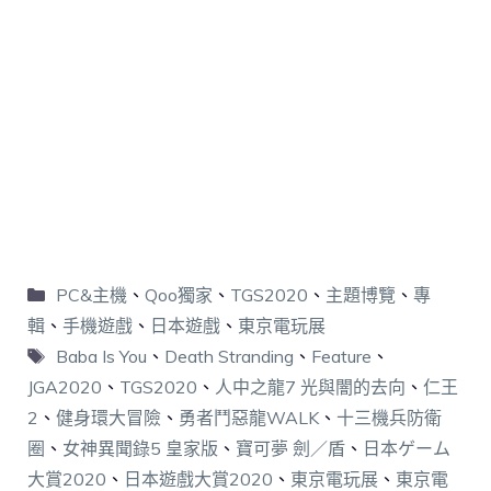
PC&主機
、
Qoo獨家
、
TGS2020
、
主題博覽
、
專
輯
、
手機遊戲
、
日本遊戲
、
東京電玩展
Baba Is You
、
Death Stranding
、
Feature
、
JGA2020
、
TGS2020
、
人中之龍7 光與闇的去向
、
仁王
2
、
健身環大冒險
、
勇者鬥惡龍WALK
、
十三機兵防衛
圈
、
女神異聞錄5 皇家版
、
寶可夢 劍／盾
、
日本ゲーム
大賞2020
、
日本遊戲大賞2020
、
東京電玩展
、
東京電