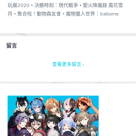
玩展2020
、
決勝時刻：現代戰爭
、
聖火降魔錄 風花雪
月
、
集合啦！動物森友會
、
魔物獵人世界：Iceborne
留言
查看更多留言 ›