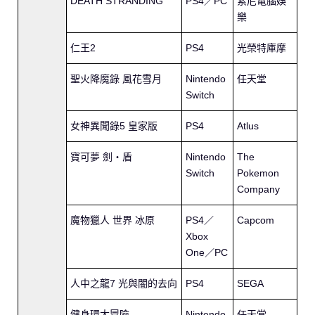
DEATH STRANDING
PS4／PC
索尼電腦娛
樂
仁王2
PS4
光榮特庫摩
聖火降魔錄 風花雪月
Nintendo
任天堂
Switch
女神異聞錄5 皇家版
PS4
Atlus
寶可夢 劍・盾
Nintendo
The
Switch
Pokemon
Company
魔物獵人 世界 冰原
PS4／
Capcom
Xbox
One／PC
人中之龍7 光與闇的去向
PS4
SEGA
健身環大冒險
Nintendo
任天堂