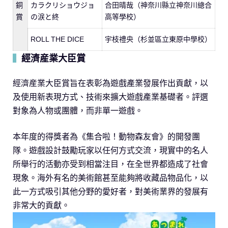
銅
カラクリショウジョ
合田晴哉（神奈川縣立神奈川總合
賞
の涙と終
高等學校）
ROLL THE DICE
宇枝禮央（杉並區立東原中學校）
經濟産業大臣賞
▍
經濟産業大臣賞旨在表彰為遊戲產業發展作出貢獻，以
及使用新表現方式、技術來擴大遊戲產業基礎者。評選
對象為人物或團體，而非單一遊戲。
本年度的得獎者為《集合啦！動物森友會》的開發團
隊。遊戲設計鼓勵玩家以任何方式交流，現實中的名人
所舉行的活動亦受到相當注目，在全世界都造成了社會
現象。海外有名的美術館甚至能夠將收藏品物品化，以
此一方式吸引其他分野的愛好者，對美術業界的發展有
非常大的貢獻。