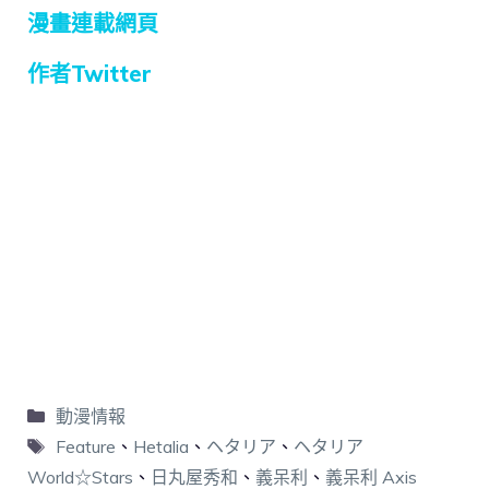
漫畫連載網頁
作者Twitter
動漫情報
Feature
、
Hetalia
、
ヘタリア
、
ヘタリア
World☆Stars
、
日丸屋秀和
、
義呆利
、
義呆利 Axis