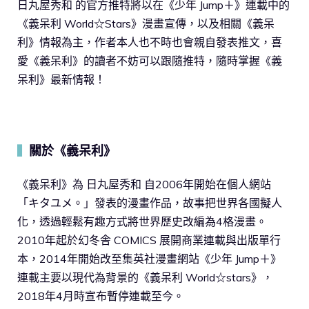
日丸屋秀和 的官方推特將以在《少年 Jump＋》連載中的
《義呆利 World☆Stars》漫畫宣傳，以及相關《義呆
利》情報為主，作者本人也不時也會親自發表推文，喜
愛《義呆利》的讀者不妨可以跟隨推特，隨時掌握《義
呆利》最新情報！
關於《義呆利》
▍
《義呆利》為 日丸屋秀和 自2006年開始在個人網站
「キタユメ。」發表的漫畫作品，故事把世界各國擬人
化，透過輕鬆有趣方式將世界歷史改編為4格漫畫。
2010年起於幻冬舎 COMICS 展開商業連載與出版單行
本，2014年開始改至集英社漫畫網站《少年 Jump＋》
連載主要以現代為背景的《義呆利 World☆stars》，
2018年4月時宣布暫停連載至今。