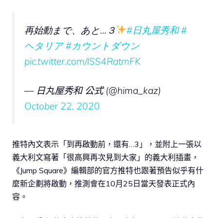
再始動まで、あと…３
#日丸屋秀和
#
ヘタリア
#カウントダウン
pic.twitter.com/lSS4RatmFK
— 日丸屋秀和 公式 (@hima_kaz)
October 22, 2020
推特內文表示「到再啟動前，還有…3」，並附上一張以
義大利文寫著「很高興再次見到大家」的義大利插畫，
《Jump Square》編輯部的官方推特也跟著預告似乎有什
麼新企劃將啟動，推測會在10月25日當天發表正式內
容。