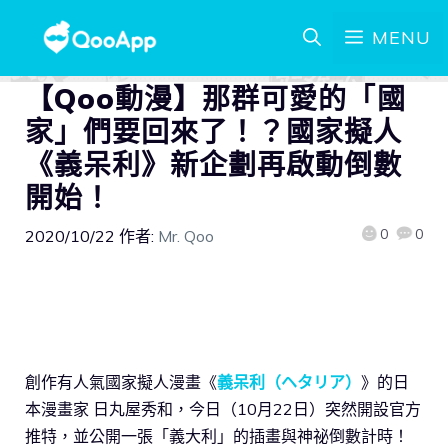
MENU
【Qoo動漫】那群可愛的「國
家」們要回來了！？國家擬人
《義呆利》新企劃再啟動倒數
開始！
0
0
2020/10/22
作者:
Mr. Qoo
創作有人氣國家擬人漫畫《
義呆利（ヘタリア）
》的日
本漫畫家 日丸屋秀和，今日（10月22日）突然開設官方
推特，並公開一張「義大利」的插畫與神祕倒數計時！