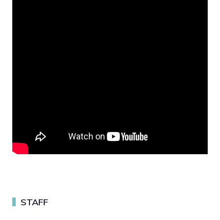
STAFF
▍