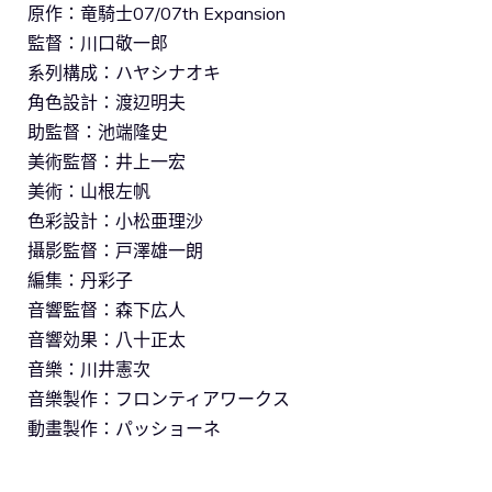
原作：竜騎士07/07th Expansion
監督：川口敬一郎
系列構成：ハヤシナオキ
角色設計：渡辺明夫
助監督：池端隆史
美術監督：井上一宏
美術：山根左帆
色彩設計：小松亜理沙
攝影監督：戸澤雄一朗
編集：丹彩子
音響監督：森下広人
音響効果：八十正太
音樂：川井憲次
音樂製作：フロンティアワークス
動畫製作：パッショーネ