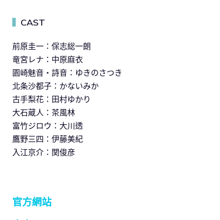
CAST
▍
前原圭一：保志総一朗
竜宮レナ：中原麻衣
園崎魅音・詩音：ゆきのさつき
北条沙都子：かないみか
古手梨花：田村ゆかり
大石蔵人：茶風林
富竹ジロウ：大川透
鷹野三四：伊藤美紀
入江京介：関俊彦
官方網站