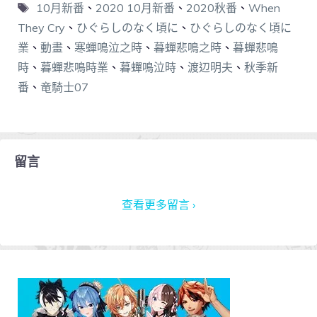
10月新番
、
2020 10月新番
、
2020秋番
、
When
They Cry
、
ひぐらしのなく頃に
、
ひぐらしのなく頃に
業
、
動畫
、
寒蟬鳴泣之時
、
暮蟬悲鳴之時
、
暮蟬悲鳴
時
、
暮蟬悲鳴時業
、
暮蟬鳴泣時
、
渡辺明夫
、
秋季新
番
、
竜騎士07
留言
查看更多留言 ›