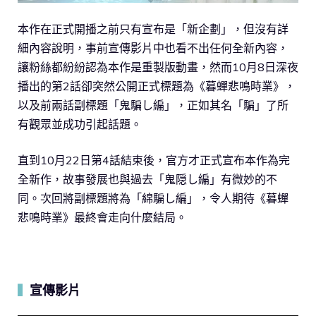
本作在正式開播之前只有宣布是「新企劃」，但沒有詳
細內容說明，事前宣傳影片中也看不出任何全新內容，
讓粉絲都紛紛認為本作是重製版動畫，然而10月8日深夜
播出的第2話卻突然公開正式標題為《暮蟬悲鳴時業》，
以及前兩話副標題「鬼騙し編」，正如其名「騙」了所
有觀眾並成功引起話題。
直到10月22日第4話結束後，官方才正式宣布本作為完
全新作，故事發展也與過去「鬼隠し編」有微妙的不
同。次回將副標題將為「綿騙し編」，令人期待《暮蟬
悲鳴時業》最終會走向什麼結局。
宣傳影片
▍