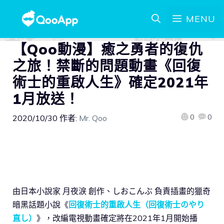
MENU
【Qoo動漫】癒之勇者的復仇
之旅！禁斷的問題動畫《回復
術士的重啟人生》確定2021年
1月放送！
0
0
2020/10/30
作者:
Mr. Qoo
由日本小說家 月夜涙 創作、しおこんぶ 負責插畫的獵奇
暗黑話題小說《
回復術士的重啟人生（回復術士のやり
直し）
》，改編電視動畫確定將在2021年1月開始播