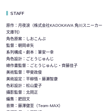
STAFF
▍
原作：月夜涙（株式会社KADOKAWA 角川スニーカー
文庫刊）
角色原案：しおこんぶ
監督：朝岡卓矢
系列構成・劇本：筆安一幸
角色設計：ごとうじゅんじ
總作畫監督：ごとうじゅんじ・齊藤佳子
美術監督：甲斐政俊
美術設定：平柳悟・藤瀬智康
色彩設計：松山愛子
攝影監督：北岡正
編集：肥田文
音樂：藤澤健至（Team-MAX）