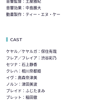
音響監督：土屋雅紀
音響効果：中島勝大
動畫製作：ティー・エヌ・ケー
CAST
▍
ケヤル／ケヤルガ：保住有哉
フレア／フレイア：渋谷彩乃
セツナ：石上静香
クレハ：相川奈都姫
イヴ：高森奈津美
ノルン：津田美波
ブレイド：ふじたまみ
ブレット：稲田徹