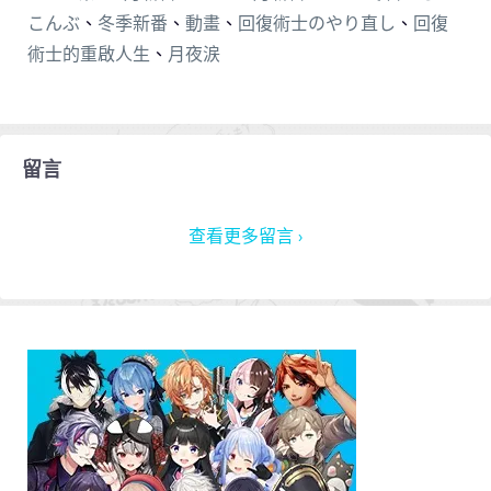
こんぶ
、
冬季新番
、
動畫
、
回復術士のやり直し
、
回復
術士的重啟人生
、
月夜涙
留言
查看更多留言 ›