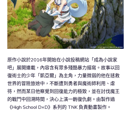
原作小說於2016年開始在小說投稿網站「成為小說家
吧」展開連載，內容含有眾多殘酷暴力描寫。故事以回
復術士的少年「凱亞爾」為主角，力量微弱的他在拯救
世界的冒險旅途中，不斷遭到勇者與魔術師利用、虐
待，然而某日他察覺到回復能力的極致，並在討伐魔王
的戰鬥中回溯時間，決心上演一齣復仇劇。由製作過
《High School D×D》系列的 TNK 負責動畫製作。