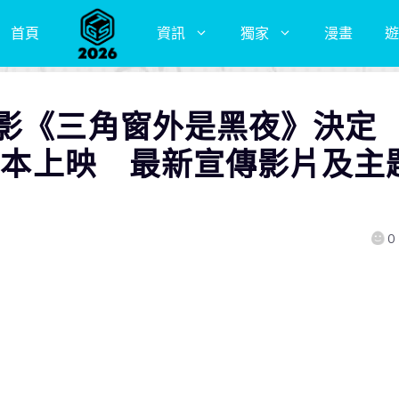
首頁
資訊
獨家
漫畫
遊
電影《三角窗外是黑夜》決定
在日本上映 最新宣傳影片及主
0