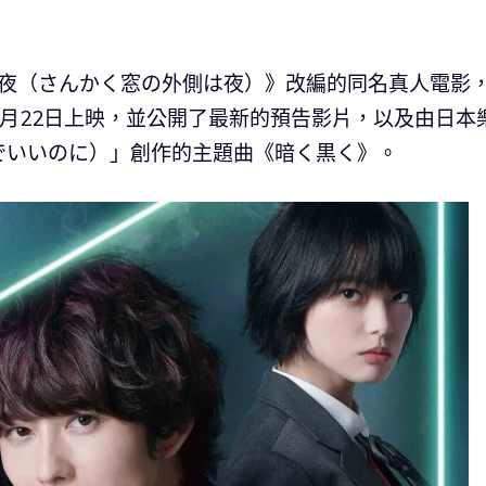
黑夜（さんかく窓の外側は夜）》改編的同名真人電影
年1月22日上映，並公開了最新的預告影片，以及由日本
でいいのに）」創作的主題曲《暗く黒く》。