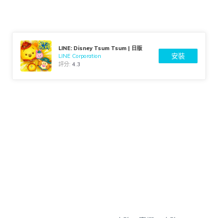
LINE: Disney Tsum Tsum | 日版
安裝
LINE Corporation
評分:
4.3