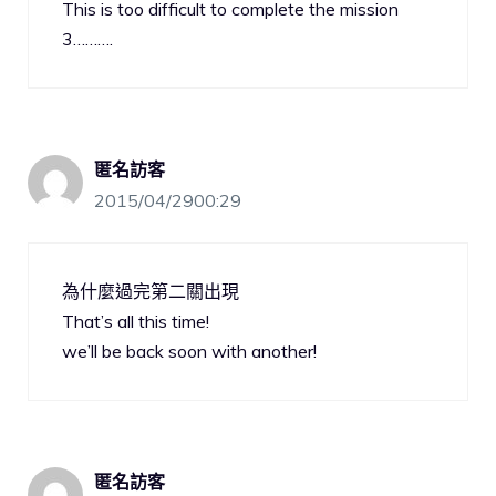
This is too difficult to complete the mission
3……….
匿名訪客
2015/04/2900:29
為什麼過完第二關出現
That’s all this time!
we’ll be back soon with another!
匿名訪客