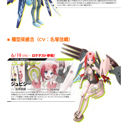
■ 種型茱維吉（CV：名塚佳織）