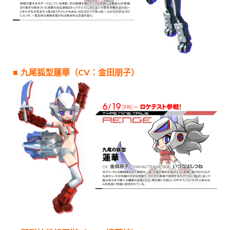
■ 九尾狐型蓮華（CV：金田朋子）