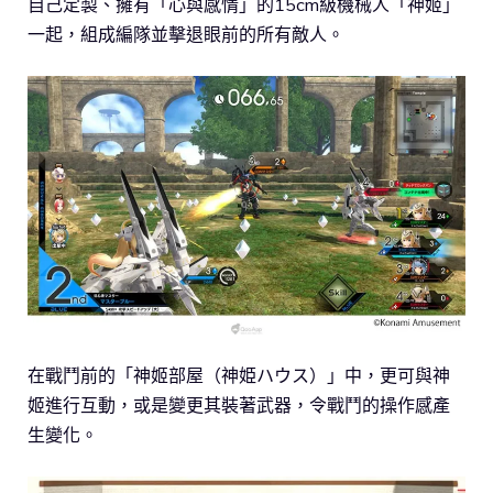
自己定製、擁有「心與感情」的15cm級機械人「神姬」
一起，組成編隊並擊退眼前的所有敵人。
在戰鬥前的「神姬部屋（神姫ハウス）」中，更可與神
姬進行互動，或是變更其裝著武器，令戰鬥的操作感產
生變化。