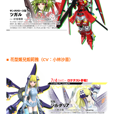
■ 花型姬兒妲莉雅（CV：小林沙苗）