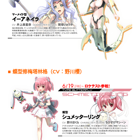
■ 蝶型修梅塔林格（CV：野川櫻）