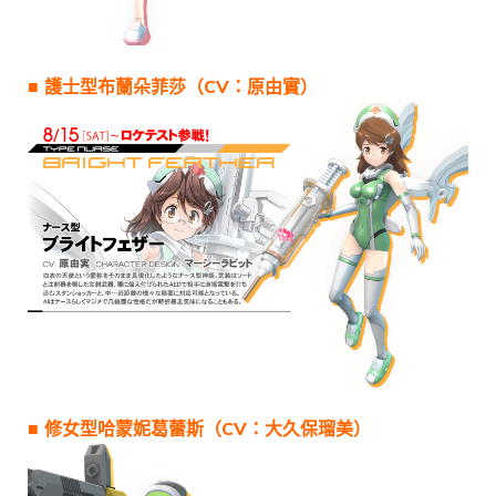
■ 護士型布蘭朵菲莎（CV：原由實）
■ 修女型哈蒙妮葛蕾斯（CV：大久保瑠美）