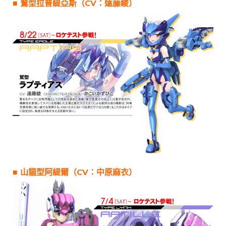
■ 鷲型拉普緹亞斯（CV：遠藤綾）
■ 山貓型阿緹爾（CV：中原麻衣）