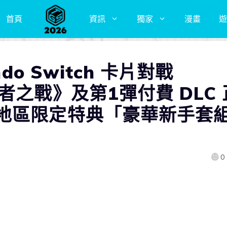
首頁
資訊
獨家
漫畫
遊
do Switch 卡片對戰
者之戰》及第1彈付費 DLC 
地區限定特典「豪華新手套
0