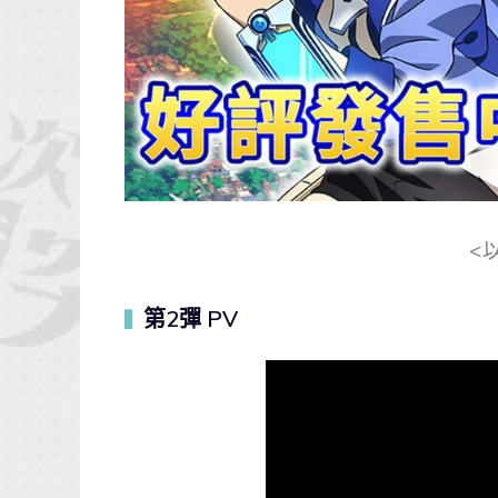
<
第2彈 PV
▍