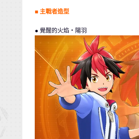
■ 主戰者造型
● 覺醒的火焰‧陽羽