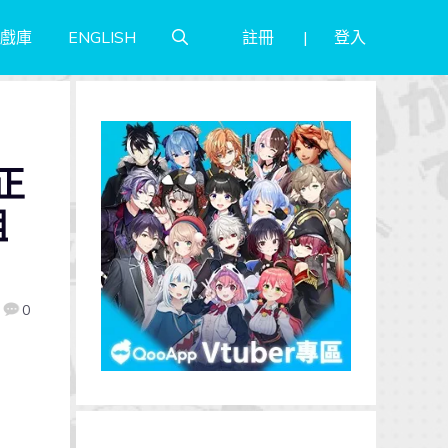
註冊
登入
戲庫
ENGLISH
正
組
0