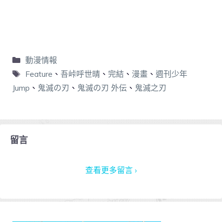
動漫情報
Feature
、
吾峠呼世晴
、
完結
、
漫畫
、
週刊少年
Jump
、
鬼滅の刃
、
鬼滅の刃 外伝
、
鬼滅之刃
留言
查看更多留言 ›