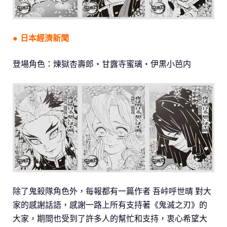
● 日本經濟新聞
登場角色：煉獄杏壽郎・甘露寺蜜璃・伊黒小芭内
除了鬼殺隊角色外，每報都有一篇作者 吾峠呼世晴 對大
家的感謝話語，感謝一路上所有支持著《鬼滅之刃》的
大家，期間也受到了許多人的幫忙和支持，衷心希望大