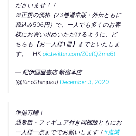
ださいませ！！
※正規の価格（23巻通常版・外伝ともに
税込み506円）で、一人でも多くのお客
様にお買い求めいただけるように、ど
ちらも【お一人様1冊】までといたしま
す。 HK
pic.twitter.com/Z0efQ2me6t
— 紀伊國屋書店 新宿本店
(@KinoShinjuku)
December 3, 2020
準備万端！
通常版・フィギュア付き同梱版ともにお
一人様一点まででお願いします！
#鬼滅