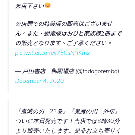
来店下さい
※店頭での特装版の販売はございませ
ん。また、通常版はおひと家族様2冊まで
の販売となります、ご了承ください。
pic.twitter.com/v7ECsNRKmz
— 戸田書店 御殿場店 (@todagotemba)
December 4, 2020
『鬼滅の刃 23巻』『鬼滅の刃 外伝』
ついに本日発売です！当店では8時30分
より販売いたします。是非お立ち寄りく