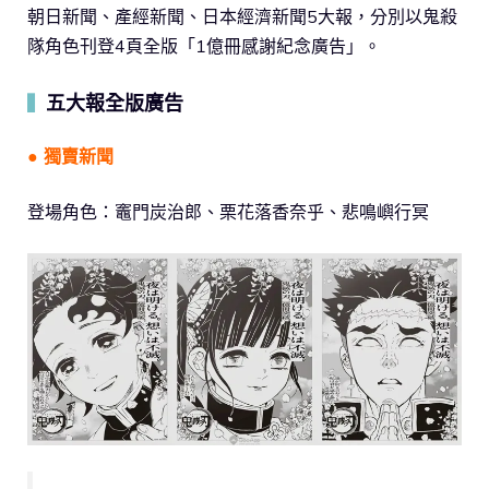
朝日新聞、產經新聞、日本經濟新聞5大報，分別以鬼殺
隊角色刊登4頁全版「1億冊感謝紀念廣告」。
五大報全版廣告
▍
● 獨賣新聞
登場角色：竈門炭治郎、栗花落香奈乎、悲鳴嶼行冥