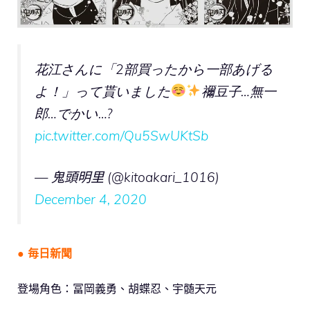
花江さんに「2部買ったから一部あげる
よ！」って貰いました
禰豆子…無一
郎…でかい…?
pic.twitter.com/Qu5SwUKtSb
— 鬼頭明里 (@kitoakari_1016)
December 4, 2020
● 毎日新聞
登場角色：冨岡義勇、胡蝶忍、宇髄天元