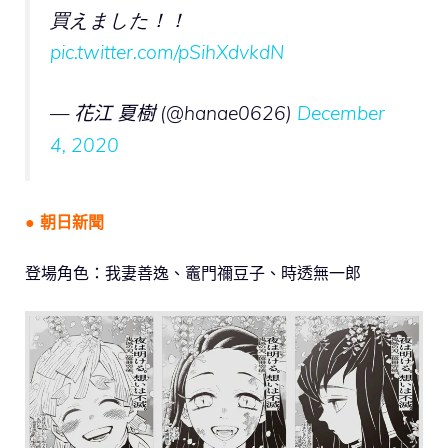
買えました！！
pic.twitter.com/pSihXdvkdN
— 花江 夏樹 (@hanae0626)
December
4, 2020
● 朝日新聞
登場角色：我妻善逸、竈門禰豆子、時透無一郎