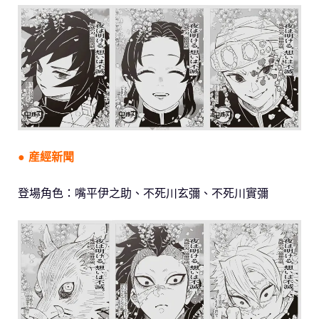
● 産經新聞
登場角色：嘴平伊之助、不死川玄彌、不死川實彌