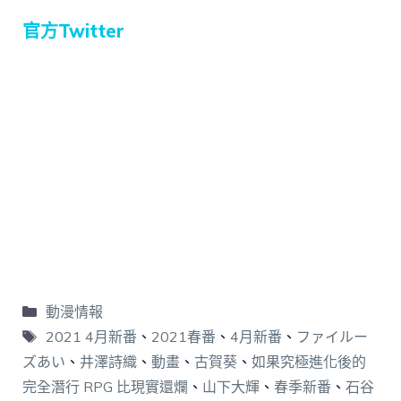
官方Twitter
動漫情報
2021 4月新番
、
2021春番
、
4月新番
、
ファイルー
ズあい
、
井澤詩織
、
動畫
、
古賀葵
、
如果究極進化後的
完全潛行 RPG 比現實還爛
、
山下大輝
、
春季新番
、
石谷