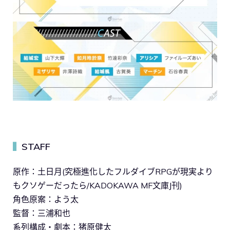
STAFF
▍
原作：土日月(究極進化したフルダイブRPGが現実より
もクソゲーだったら/KADOKAWA MF文庫J刊)
角色原案：よう太
監督：三浦和也
系列構成・劇本：猪原健太