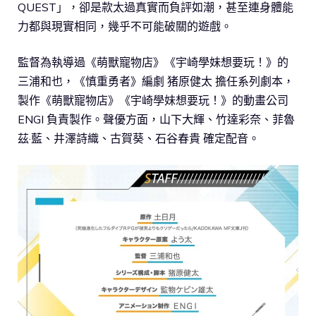
QUEST」，卻是款太過真實而負評如潮，甚至連身體能
力都與現實相同，幾乎不可能破關的遊戲。
監督為執導過《萌獸寵物店》《宇崎學妹想要玩！》的
三浦和也，《慎重勇者》編劇 猪原健太 擔任系列劇本，
製作《萌獸寵物店》《宇崎學妹想要玩！》的動畫公司
ENGI 負責製作。聲優方面，山下大輝、竹達彩奈、菲魯
茲·藍、井澤詩織、古賀葵、石谷春貴 確定配音。