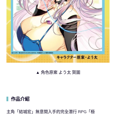
▲ 角色原案 よう太 賀圖
作品介紹
▍
主角「結城宏」無意間入手的完全潛行 RPG「極