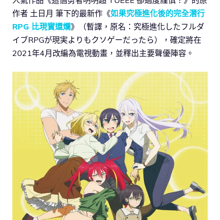
作者 土日月 筆下的最新作《
如果究極進化後的完全潛行
RPG 比現實還爛
》（暫譯，原名：究極進化したフルダ
イブRPGが現実よりもクソゲーだったら），確定將在
2021年4月改編為電視動畫，並釋出主要聲優陣容。