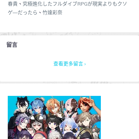
春貴
、
究極進化したフルダイブRPGが現実よりもクソ
ゲ―だったら
、
竹達彩奈
留言
查看更多留言 ›