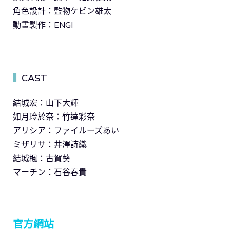
角色設計：監物ケビン雄太
動畫製作：ENGI
CAST
▍
結城宏：山下大輝
如月玲於奈：竹達彩奈
アリシア：ファイルーズあい
ミザリサ：井澤詩織
結城楓：古賀葵
マーチン：石谷春貴
官方網站