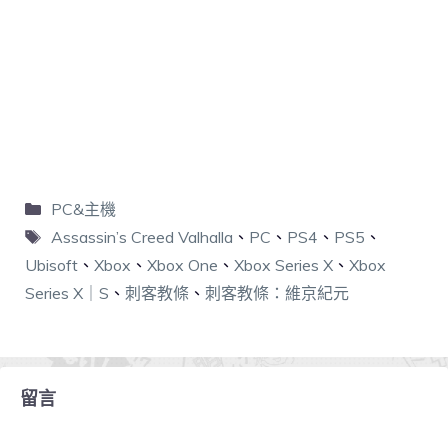
PC&主機
Assassin’s Creed Valhalla
、
PC
、
PS4
、
PS5
、
Ubisoft
、
Xbox
、
Xbox One
、
Xbox Series X
、
Xbox
Series X｜S
、
刺客教條
、
刺客教條：維京紀元
留言