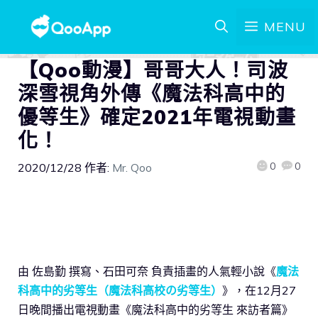
MENU
【Qoo動漫】哥哥大人！司波
深雪視角外傳《魔法科高中的
優等生》確定2021年電視動畫
化！
0
0
2020/12/28
作者:
Mr. Qoo
由 佐島勤 撰寫、石田可奈 負責插畫的人氣輕小說《
魔法
科高中的劣等生（魔法科高校の劣等生）
》，在12月27
日晚間播出電視動畫《魔法科高中的劣等生 來訪者篇》