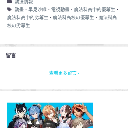
動漫情報
動畫
、
早見沙織
、
電視動畫
、
魔法科高中的優等生
、
魔法科高中的劣等生
、
魔法科高校の優等生
、
魔法科高
校の劣等生
留言
查看更多留言 ›