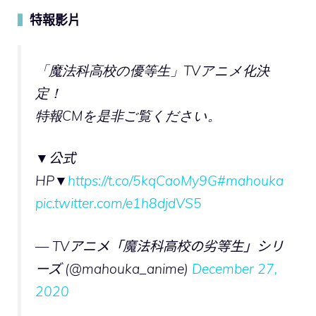
特報影片
▍
「魔法科高校の優等生」TVアニメ化決
定！
特報CMを是非ご覧ください。
▼公式
HP▼
https://t.co/5kqCaoMy9G
#mahouka
pic.twitter.com/e1h8djdVS5
— TVアニメ「魔法科高校の劣等生」シリ
ーズ (@mahouka_anime)
December 27,
2020