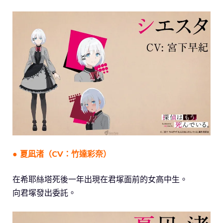
● 夏凪渚（CV：竹達彩奈）
在希耶絲塔死後一年出現在君塚面前的女高中生。
向君塚發出委託。