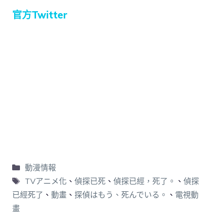
官方Twitter
動漫情報
TVアニメ化
、
偵探已死
、
偵探已經，死了。
、
偵探
已經死了
、
動畫
、
探偵はもう、死んでいる。
、
電視動
畫