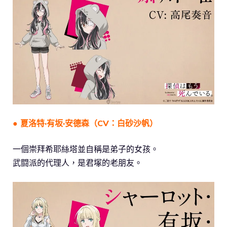
● 夏洛特·有坂·安德森（CV：白砂沙帆）
一個崇拜希耶絲塔並自稱是弟子的女孩。
武闘派的代理人，是君塚的老朋友。