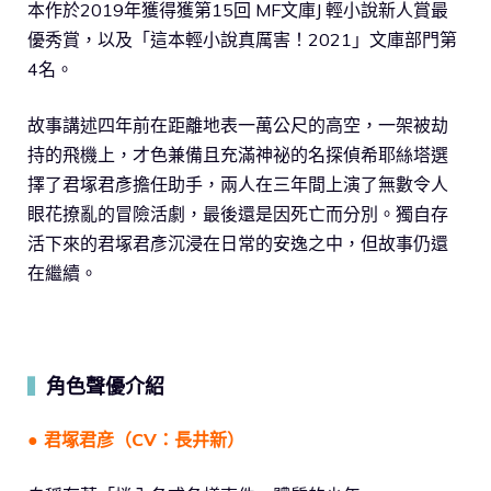
本作於2019年獲得獲第15回 MF文庫J 輕小說新人賞最
優秀賞，以及「這本輕小說真厲害！2021」文庫部門第
4名。
故事講述四年前在距離地表一萬公尺的高空，一架被劫
持的飛機上，才色兼備且充滿神祕的名探偵希耶絲塔選
擇了君塚君彥擔任助手，兩人在三年間上演了無數令人
眼花撩亂的冒險活劇，最後還是因死亡而分別。獨自存
活下來的君塚君彥沉浸在日常的安逸之中，但故事仍還
在繼續。
角色聲優介紹
▍
● 君塚君彦（CV：長井新）