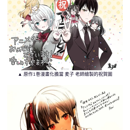
▲ 原作1巻漫畫化擔當 麦子 老師繪製的祝賀圖