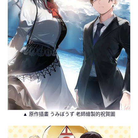
▲ 原作插畫 うみぼうず 老師繪製的祝賀圖