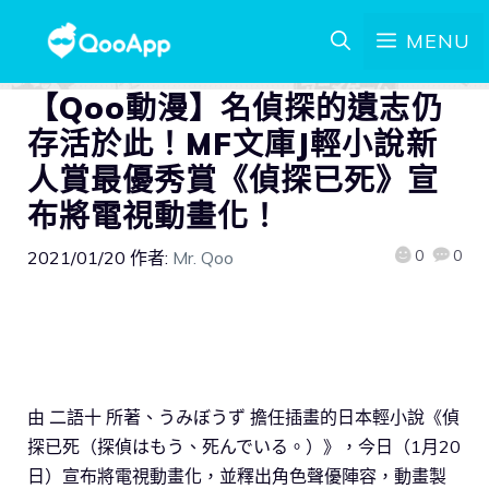
MENU
【Qoo動漫】名偵探的遺志仍
存活於此！MF文庫J輕小說新
人賞最優秀賞《偵探已死》宣
布將電視動畫化！
0
0
2021/01/20
作者:
Mr. Qoo
由 二語十 所著、うみぼうず 擔任插畫的日本輕小說《偵
探已死（探偵はもう、死んでいる。）》，今日（1月20
日）宣布將電視動畫化，並釋出角色聲優陣容，動畫製