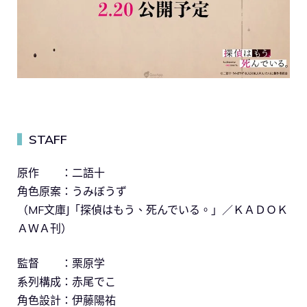
STAFF
▍
原作 ：二語十
角色原案：うみぼうず
（MF文庫J「探偵はもう、死んでいる。」／ＫＡＤＯＫ
ＡＷＡ刊）
監督 ：栗原学
系列構成：赤尾でこ
角色設計：伊藤陽祐