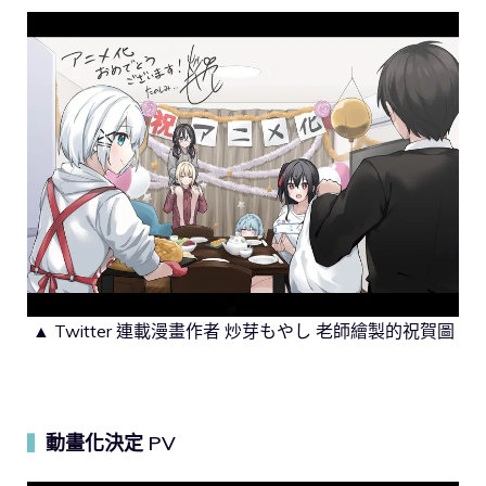
▲ Twitter 連載漫畫作者 炒芽もやし 老師繪製的祝賀圖
動畫化決定 PV
▍