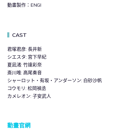
動畫製作：ENGI
CAST
▍
君塚君彦: 長井新
シエスタ: 宮下早紀
夏凪渚: 竹達彩奈
斎川唯: 高尾奏音
シャーロット・有坂・アンダーソン: 白砂沙帆
コウモリ: 松岡禎丞
カメレオン: 子安武人
動畫官網