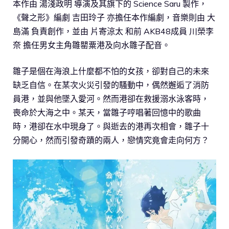
本作由 湯淺政明 導演及其旗下的 Science Saru 製作，
《聲之形》編劇 吉田玲子 亦擔任本作編劇，音樂則由 大
島滿 負責創作，並由 片寄涼太 和前 AKB48成員 川榮李
奈 擔任男女主角雛罌粟港及向水雛子配音。
雛子是個在海浪上什麼都不怕的女孩，卻對自己的未來
缺乏自信。在某次火災引發的騷動中，偶然邂逅了消防
員港，並與他墜入愛河。然而港卻在救援溺水泳客時，
喪命於大海之中。某天，當雛子哼唱著回憶中的歌曲
時，港卻在水中現身了。與逝去的港再次相會，雛子十
分開心，然而引發奇蹟的兩人，戀情究竟會走向何方？