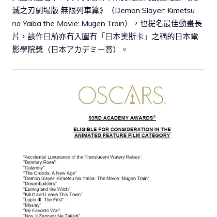
滅之刃劇場版 無限列車篇》（Demon Slayer: Kimetsu
no Yaiba the Movie: Mugen Train），也提名最佳動畫長
片，該作日前亦有入圍有「日本奧斯卡」之稱的日本電
影學院獎（日本アカデミー賞）。