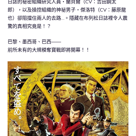
日誌的祕密組織研究人員‧蘭貝爾（CV：吉田鋼太
郎），以及操控組織的神祕男子‧傑洛特（CV：藤原龍
也）卻阻擋住兩人的去路…。隱藏在布列松日誌裡令人震
驚的真相究竟是！？
巴黎、墨西哥、巴西——
前所未有的大規模奪寶戰即將開幕！！