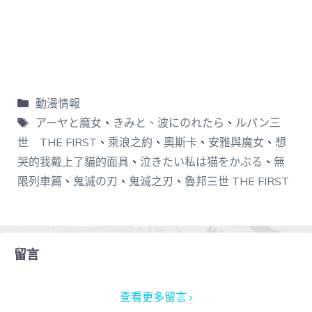
動漫情報
アーヤと魔女
、
きみと、波にのれたら
、
ルパン三
世 THE FIRST
、
乘浪之約
、
奧斯卡
、
安雅與魔女
、
想
哭的我戴上了貓的面具
、
泣きたい私は猫をかぶる
、
無
限列車篇
、
鬼滅の刃
、
鬼滅之刃
、
魯邦三世 THE FIRST
留言
查看更多留言 ›