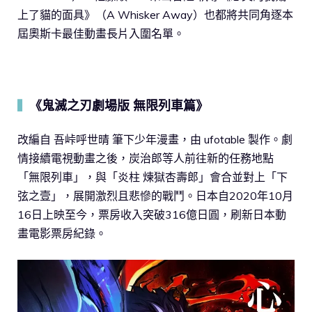
上了貓的面具》（A Whisker Away）也都將共同角逐本
屆奧斯卡最佳動畫長片入圍名單。
《鬼滅之刃劇場版 無限列車篇》
▍
改編自 吾峠呼世晴 筆下少年漫畫，由 ufotable 製作。劇
情接續電視動畫之後，炭治郎等人前往新的任務地點
「無限列車」，與「炎柱 煉獄杏壽郎」會合並對上「下
弦之壹」，展開激烈且悲慘的戰鬥。日本自2020年10月
16日上映至今，票房收入突破316億日圓，刷新日本動
畫電影票房紀錄。