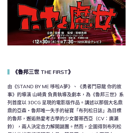
《魯邦三世 THE FIRST》
▍
由《STAND BY ME 哆啦A夢》、《勇者鬥惡龍 你的故
事》的導演 山崎貴 負責執導及劇本，為《魯邦三世》系
列首度以 3DCG 呈現的電影版作品。講述以那個大名鼎
鼎的亞森‧魯邦唯一失手的祕寶「布列松日誌」為目標
的魯邦，邂逅熱愛考古學的少女蕾蒂西亞（CV：廣瀨
鈴），兩人決定合力解開謎團。然而，企圖得到布列松