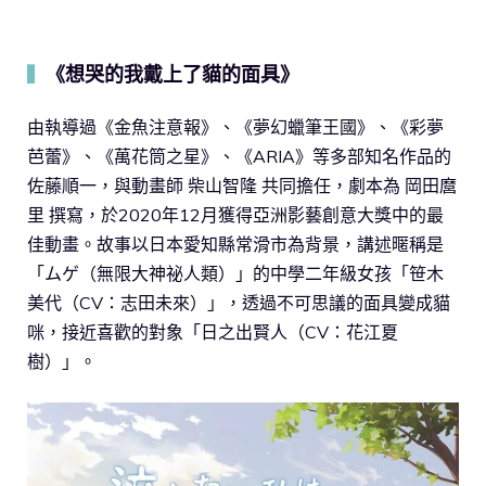
《想哭的我戴上了貓的面具》
▍
由執導過《金魚注意報》、《‎夢幻蠟筆王國》、《彩夢
芭蕾》、《萬花筒之星》、《ARIA》等多部知名作品的
佐藤順一，與動畫師 柴山智隆 共同擔任，劇本為 岡田麿
里 撰寫，於2020年12月獲得亞洲影藝創意大獎中的最
佳動畫。故事以日本愛知縣常滑市為背景，講述暱稱是
「ムゲ（無限大神祕人類）」的中學二年級女孩「笹木
美代（CV：志田未來）」，透過不可思議的面具變成貓
咪，接近喜歡的對象「日之出賢人（CV：花江夏
樹）」。