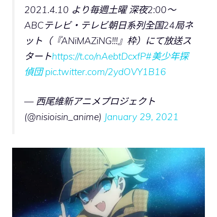
2021.4.10 より毎週土曜 深夜2:00～
ABCテレビ・テレビ朝日系列全国24局ネ
ット（『ANiMAZiNG!!!』枠）にて放送ス
タート
https://t.co/nAebtDcxfP
#美少年探
偵団
pic.twitter.com/2ydOVY1B16
— 西尾維新アニメプロジェクト
(@nisioisin_anime)
January 29, 2021