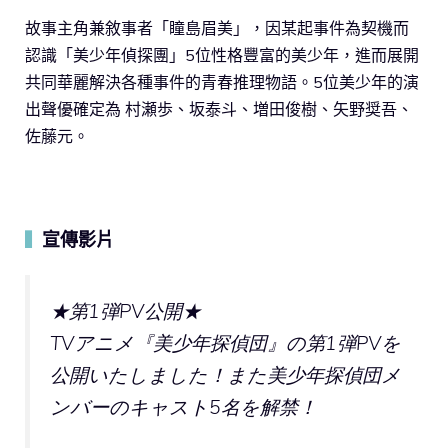
故事主角兼敘事者「瞳島眉美」，因某起事件為契機而
認識「美少年偵探團」5位性格豐富的美少年，進而展開
共同華麗解決各種事件的青春推理物語。5位美少年的演
出聲優確定為 村瀬歩、坂泰斗、増田俊樹、矢野奨吾、
佐藤元。
宣傳影片
▍
★第1弾PV公開★
TVアニメ『美少年探偵団』の第1弾PVを
公開いたしました！また美少年探偵団メ
ンバーのキャスト5名を解禁！