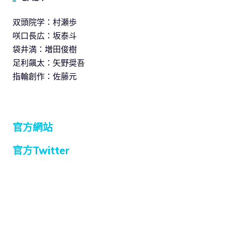
双頭院学：村瀬歩
咲口長広：坂泰斗
袋井満：増田俊樹
足利飆太：矢野奨吾
指輪創作：佐藤元
官方網站
官方Twitter