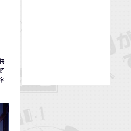
特
將
五名