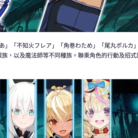
るしあ」「不知火フレア」「角巻わため」「尾丸ポルカ
眼族，以及魔法師等不同種族。聯乘角色的行動及招式