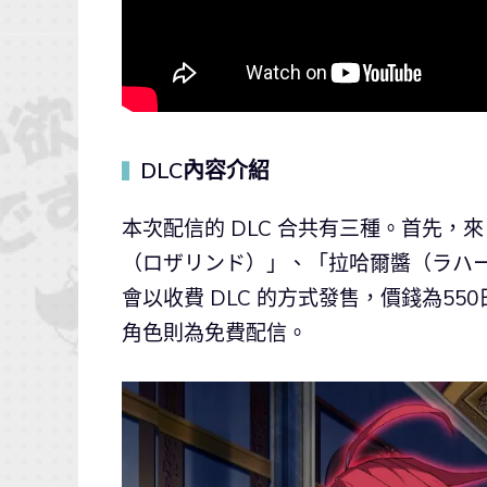
DLC內容介紹
▍
本次配信的 DLC 合共有三種。首先
（ロザリンド）」、「拉哈爾醬（ラハ
會以收費 DLC 的方式發售，價錢為550
角色則為免費配信。