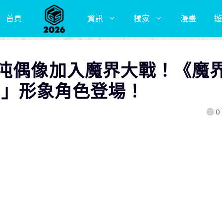
首頁
資訊
獨家
漫畫
遊
混沌偶像加入魔界大戰！《魔
ive」形象角色登場！
0