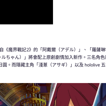
，來自《魔界戰記2》的「阿戴爾（アデル）」、「羅薩琳
ールちゃん）」將會配上原創劇情加入新作。三名角色
日圓。而隱藏主角「淺蔥（アサギ）」以及 hololive 