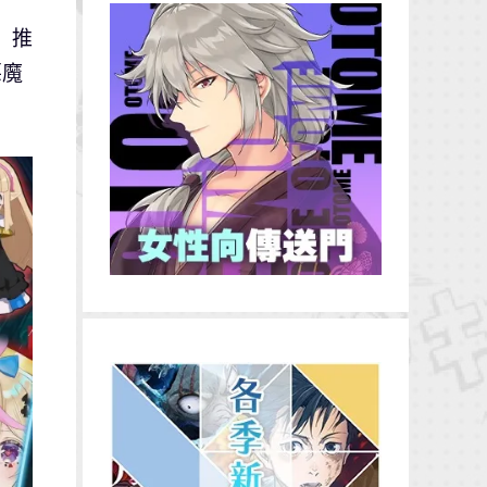
）推
惡魔