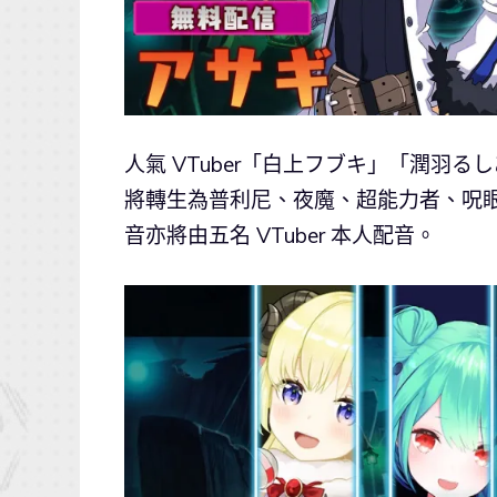
人氣 VTuber「白上フブキ」「潤羽
將轉生為普利尼、夜魔、超能力者、呪
音亦將由五名 VTuber 本人配音。