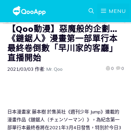
MENU
【Qoo動漫】惡魔般的企劃…
《鏈鋸人》漫畫第一部單行本
最終卷倒數「早川家的客廳」
直播開始
0
0
2021/03/03
作者:
Mr. Qoo
日本漫畫家 藤本樹 於集英社《週刊少年 Jump》連載的
漫畫作品《鏈鋸人（チェンソーマン）》，為紀念第一
部單行本最終卷將在2021年3月4日發售，特別於今日3