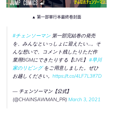
▲ 第一部單行本最終卷封面
#チェンソーマン
第一部完結巻の発売
を、みんなといっしょに迎えたい…。そ
んな想いで、コメント残したりただ作
業用BGMにできたりする【LIVE】
#早川
家のリビング
をご用意しました。ぜひ
お越しください。
https://t.co/4LF7L3lf7D
— チェンソーマン【公式】
(@CHAINSAWMAN_PR)
March 3, 2021