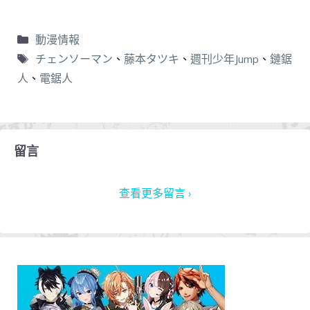
動漫情報
チェンソーマン
、
藤本タツキ
、
週刊少年Jump
、
鏈鋸
人
、
電鋸人
留言
查看更多留言 ›