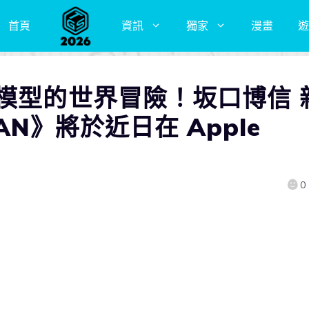
首頁
資訊
獨家
漫畫
遊
模型的世界冒險！坂口博信 
IAN》將於近日在 Apple
0