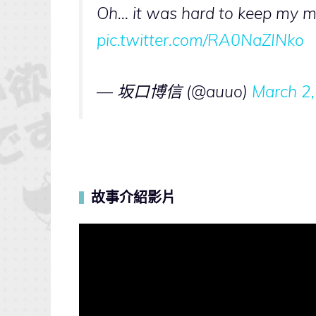
Oh… it was hard to keep my m
pic.twitter.com/RA0NaZINko
— 坂口博信 (@auuo)
March 2
故事介紹影片
▍