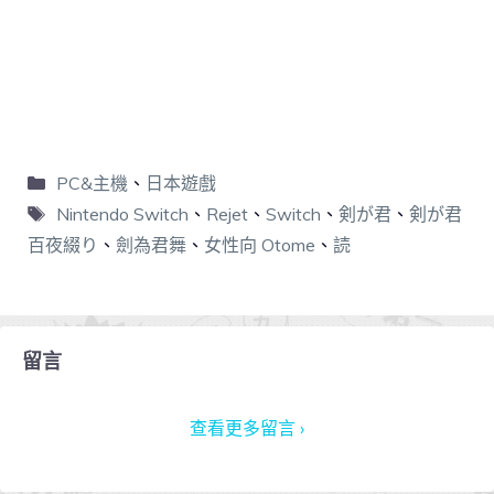
PC&主機
、
日本遊戲
Nintendo Switch
、
Rejet
、
Switch
、
剣が君
、
剣が君
百夜綴り
、
劍為君舞
、
女性向 Otome
、
読
留言
查看更多留言 ›