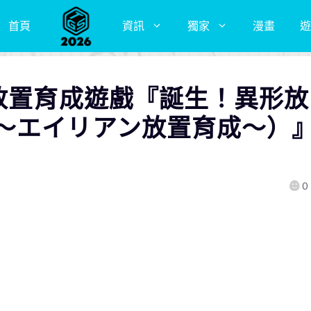
首頁
資訊
獨家
漫畫
遊
×放置育成遊戲『誕生！異形放
～エイリアン放置育成～）
0