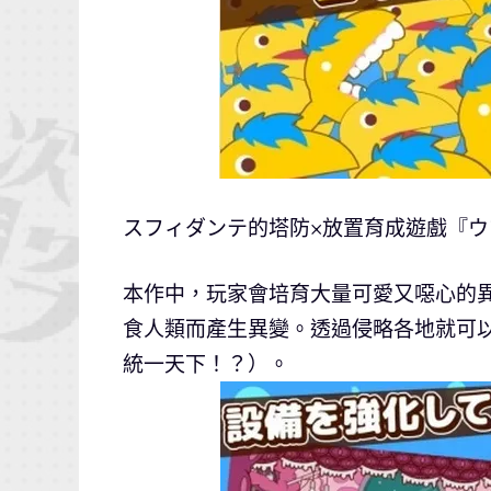
​スフィダンテ的塔防×放置育成遊戲『
本作中，玩家會培育大量可愛又噁心的
食人類而產生異變。透過侵略各地就可
統一天下！？）。