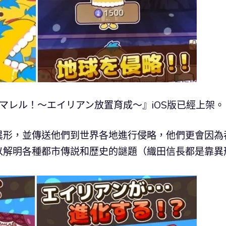
ウマレル！～エイリアン放置育成～』iOS版已經上架。
異形，並傳送他們到世界各地進行侵略，他們更會因為
以解明各種都市傳説和歴史的謎題（織田信長都是靠異