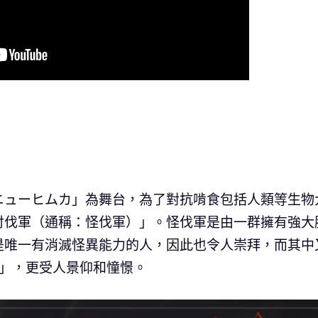
ニューヒムカ」為舞台，為了對抗啃食包括人類等生物
討伐軍（通稱：怪伐軍）」。怪伐軍是由一群擁有強大
是唯一有消滅怪異能力的人，因此也令人崇拜，而其中
星」，更受人景仰和憧憬。