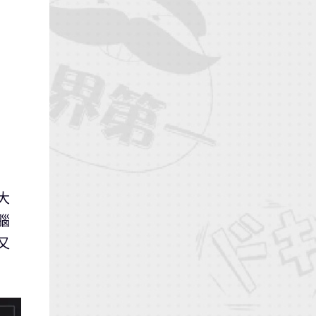
大
腦
又