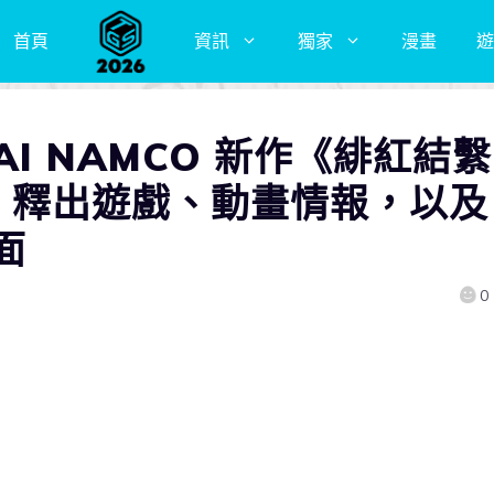
首頁
資訊
獨家
漫畫
遊
AI NAMCO 新作《緋紅結繫
US》釋出遊戲、動畫情報，以及
面
0