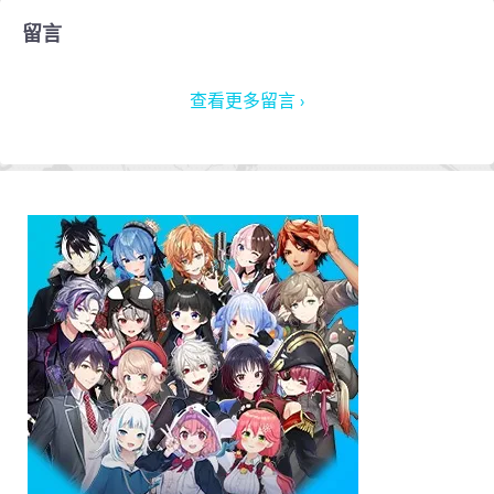
留言
查看更多留言 ›