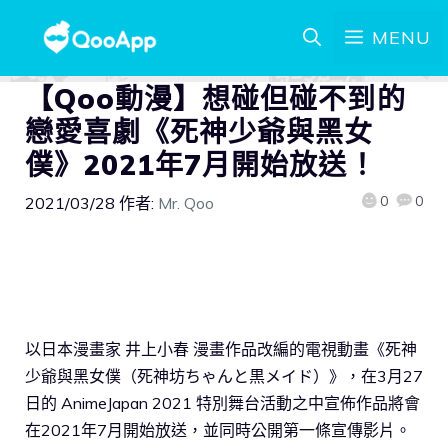
MENU
【Qoo動漫】想碰但碰不到的
戀愛喜劇《死神少爺與黑女
僕》2021年7月開始放送！
0
0
2021/03/28
作者:
Mr. Qoo
以日本漫畫家 井上小春 漫畫作品改編的電視動畫《死神
少爺與黑女僕（死神坊ちゃんと黒メイド）》，在3月27
日的 AnimeJapan 2021 特別舞台活動之中宣佈作品將會
在2021年7月開始放送，並同時公開第一條宣傳影片。