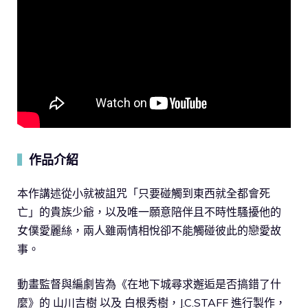
作品介紹
▍
本作講述從小就被詛咒「只要碰觸到東西就全都會死
亡」的貴族少爺，以及唯一願意陪伴且不時性騷擾他的
女僕愛麗絲，兩人雖兩情相悅卻不能觸碰彼此的戀愛故
事。
動畫監督與編劇皆為《在地下城尋求邂逅是否搞錯了什
麼》的 山川吉樹 以及 白根秀樹，J.C.STAFF 進行製作，