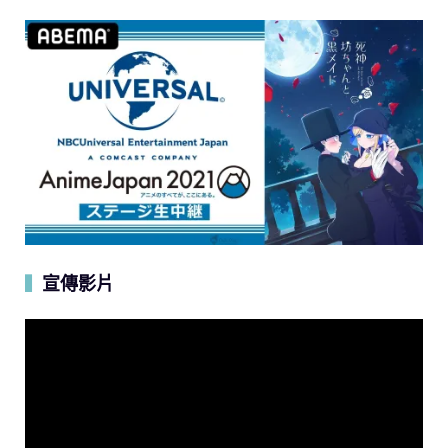
宣傳影片
▍