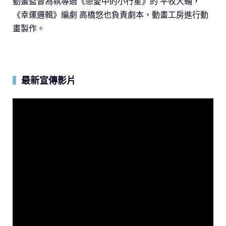
動畫監督為執導過《戀愛中的小行星》的 平牧大輔，
《幸運邏輯》編劇 高橋悠也負責劇本，動畫工房進行動
畫製作。
最新宣傳影片
▍