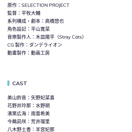
原作：SELECTION PROJECT
監督：平牧大輔
系列構成・劇本：高橋悠也
角色設記：平山寛菜
音樂製作人：木皿陽平（Stray Cats）
CG 製作：ダンデライオン
動畫製作：動画工房
CAST
▍
美山鈴音：矢野妃菜喜
花野井玲那：水野朔
濱栗広海：南雲希美
今鵜凪咲：荒井瑠里
八木野土香：羊宮妃那