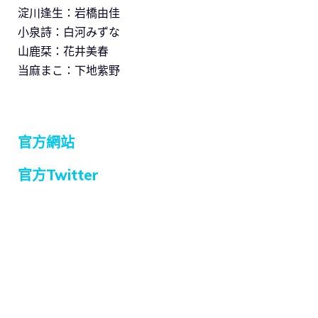
淀川逢生：岩橋由佳
小泉詩：白河みずな
山鹿栞：花井美春
当麻まこ：下地紫野
官方網站
官方Twitter