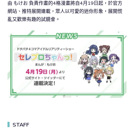
由 もけお 負責作畫的4格漫畫將自4月19日起，於官方
網站、推特展開連載，眾人以可愛的迷你形象，展開慌
亂又歡樂有趣的試鏡會。
STAFF
▍