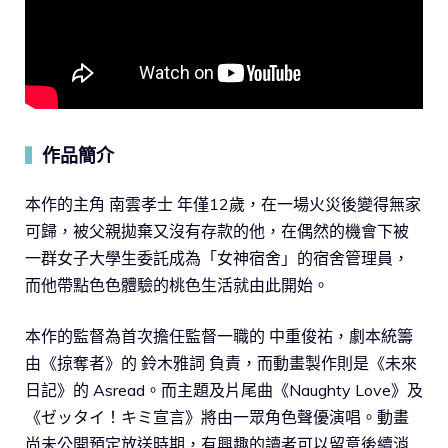
作品簡介
▍
本作的主角 南雲孝士 年僅12歲，在一場火災後變得無家
可歸，被父親拋棄又沒有存款的他，在偶然的機會下被
一群女子大學生委託成為「女神宿舍」的宿舍管理員，
而他帶點色色體驗的桃色生活就由此開始。
本作的監督為首次擔任監督一職的 中重俊祐，劇本統籌
由《掠奪者》的 鈴木雅詞 負責，而動畫製作則是《未來
日記》的 Asread。而主題及片尾曲《Naughty Love》及
《ゼッタイ！キミ宣言》將由一眾角色聲優演唱。動畫
尚未公開預定放送時期，有興趣的讀者可以留意後續消