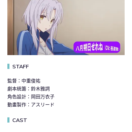
STAFF
▍
監督：中重俊祐
劇本統籌：鈴木雅詞
角色設計：岡田万衣子
動畫製作：アスリード
CAST
▍