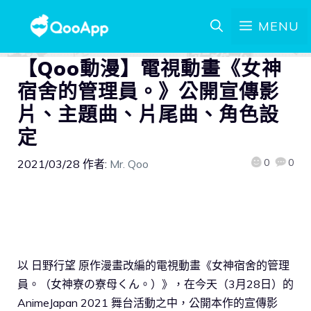
MENU
【Qoo動漫】電視動畫《女神
宿舍的管理員。》公開宣傳影
片、主題曲、片尾曲、角色設
定
0
0
2021/03/28
作者:
Mr. Qoo
以 日野行望 原作漫畫改編的電視動畫《女神宿舍的管理
員。（女神寮の寮母くん。）》，在今天（3月28日）的
AnimeJapan 2021 舞台活動之中，公開本作的宣傳影