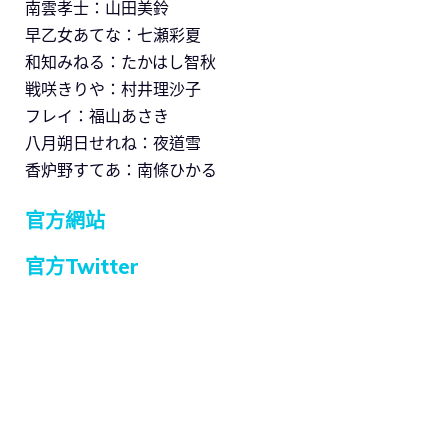
南雲孝士：山田美鈴
早乙女あてな：七瀬彩夏
和知みねる：たかはし智秋
戦咲きりや：村井理沙子
フレイ：福山あさき
八月朔日せれね：夜道雪
香炉野すてあ：南條ひかる
官方網站
官方Twitter