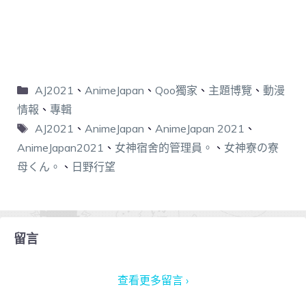
AJ2021
、
AnimeJapan
、
Qoo獨家
、
主題博覽
、
動漫
情報
、
專輯
AJ2021
、
AnimeJapan
、
AnimeJapan 2021
、
AnimeJapan2021
、
女神宿舍的管理員。
、
女神寮の寮
母くん。
、
日野行望
留言
查看更多留言 ›