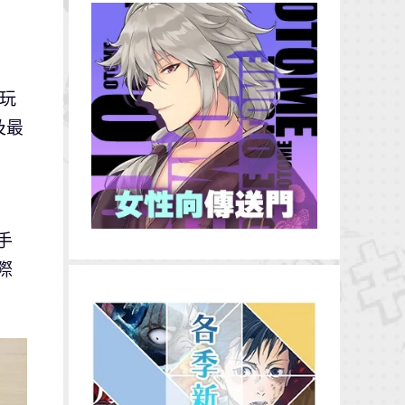
少玩
及最
手
際