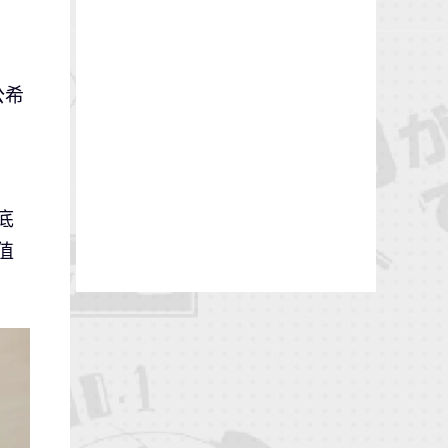
公希
底
值