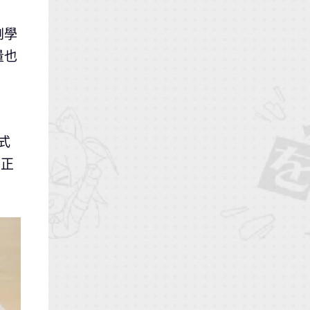
劇學
量也
式
，正