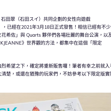
畫家 石田翠（石田スイ）共同企劃的女性向遊戲
》，已經在2021年3月18日正式發售！相信已經有不
希佐」與 Quarts 夥伴們各場壯麗的舞台公演，以
KJEANNE》世界觀的方法，都集中在這個「限定
強烈希望之下，確定將重新販售囉！筆者有幸之前就入
太清楚，或還在猶豫的玩家們，不妨參考以下限定版實