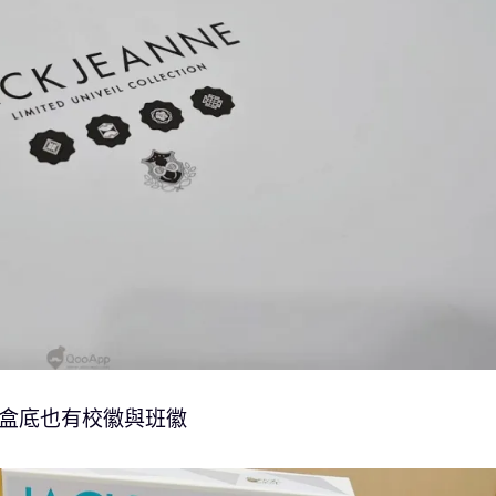
 盒底也有校徽與班徽