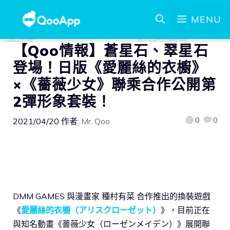
MENU
【Qoo情報】蒼星石、翠星石
登場！日版《愛麗絲的衣櫥》
×《薔薇少女》聯乘合作公開第
2彈形象套裝！
0
0
2021/04/20
作者:
Mr. Qoo
DMM GAMES 與漫畫家 種村有菜 合作推出的換裝遊戲
《
愛麗絲的衣櫥（アリスクローゼット）
》，目前正在
與知名動畫《薔薇少女（ローゼンメイデン）》展開聯