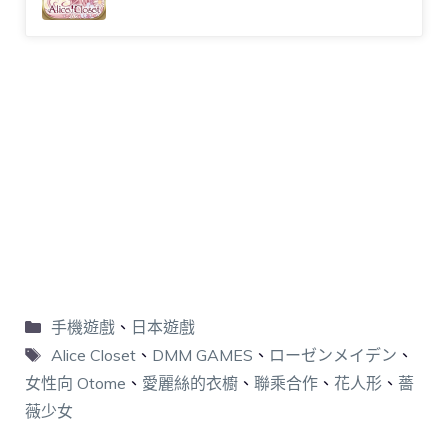
手機遊戲
、
日本遊戲
Alice Closet
、
DMM GAMES
、
ローゼンメイデン
、
女性向 Otome
、
愛麗絲的衣櫥
、
聯乘合作
、
花人形
、
薔
薇少女