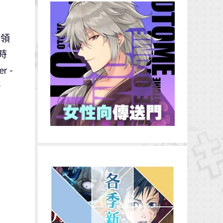
桌領
時
 -
。