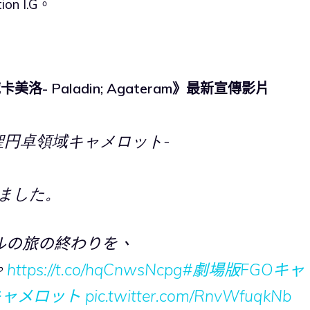
n I.G。
域卡美洛- Paladin; Agateram》最新宣傳影片
r -神聖円卓領域キャメロット-
ました。
ルの旅の終わりを、
。
https://t.co/hqCnwsNcpg
#劇場版FGOキャ
キャメロット
pic.twitter.com/RnvWfuqkNb