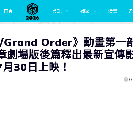
首頁
資訊
獨家
漫畫
遊
/Grand Order》動畫第一
章劇場版後篇釋出最新宣傳
7月30日上映！
0