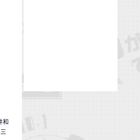
荒井和
 三