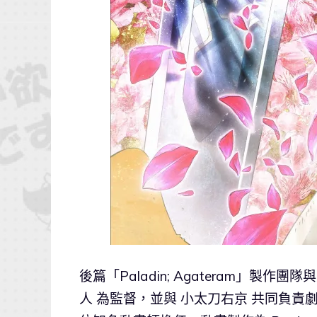
後篇「Paladin; Agateram」製作團
人 為監督，並與 小太刀右京 共同負責