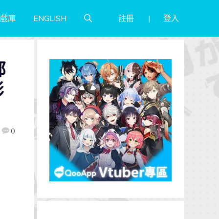
註冊
登入
戲庫
ENGLISH
部
影
0