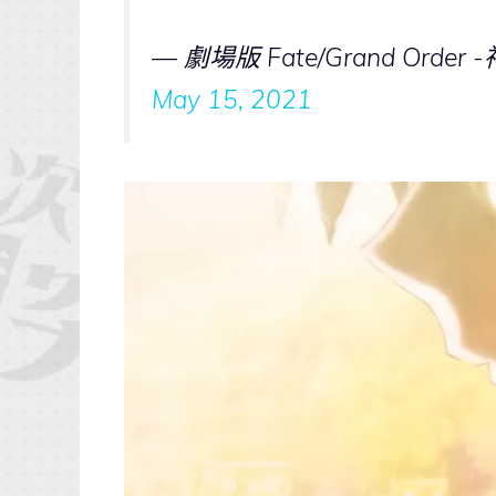
— 劇場版 Fate/Grand Ord
May 15, 2021