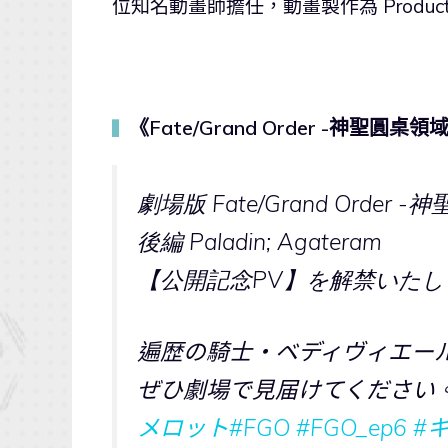
位知名動畫師擔任，動畫製作為 Productio
《Fate/Grand Order -神聖圓桌領
▍
劇場版 Fate/Grand Orde
後編 Paladin; Agateram
【公開記念PV】を解禁いたし
遍歴の騎士・ベディヴィエー
ぜひ劇場で見届けてください
メロット
#FGO
#FGO_ep6
#