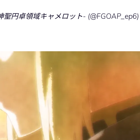
er -神聖円卓領域キャメロット- (@FGOAP_ep6)