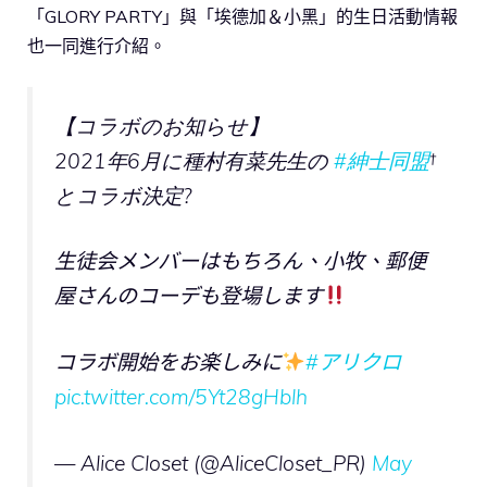
「GLORY PARTY」與「埃德加＆小黑」的生日活動情報
也一同進行介紹。
【コラボのお知らせ】
2021年6月に種村有菜先生の
#紳士同盟
†
とコラボ決定?
生徒会メンバーはもちろん、小牧、郵便
屋さんのコーデも登場します
コラボ開始をお楽しみに
#アリクロ
pic.twitter.com/5Yt28gHblh
— Alice Closet (@AliceCloset_PR)
May