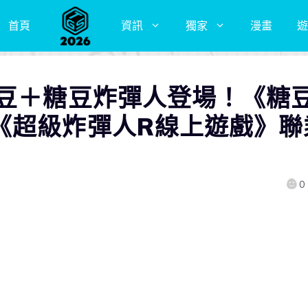
首頁
資訊
獨家
漫畫
遊
糖豆＋糖豆炸彈人登場！《糖
《超級炸彈人R線上遊戲》聯
0