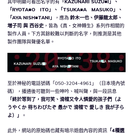
其中明顯可看出名字的有
「KAZUNARI SUZU■I」、
「RYOTA■O ITO」、「TSUKA■A MASUKO」、
「AYA NISH■TANI」
，應為
鈴木一也、伊藤龍太郎、
増子司 與 西谷史
，皆為《真・女神轉生》系列作相關的
製作人員。下方其餘較難以判斷的名字，則推測是其他
製作團隊與聲優名單。
至於神秘的電話號碼「050-3204-4961」（日本境內號
碼），播通後可聽到一些呻吟、喊叫聲，與一段訊息
「終於等到了，我可笑、滑稽又令人憐愛的孩子們（よ
うやくか 待ちわびたぞ 愚かで 滑稽で 愛しき 我が子ら
よ）」
。
此外，網站的原始碼也藏有暗示遊戲內容的資訊
「4種選