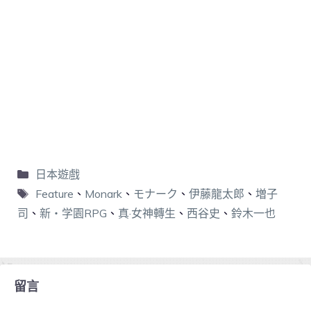
日本遊戲
Feature
、
Monark
、
モナーク
、
伊藤龍太郎
、
増子
司
、
新・学園RPG
、
真·女神轉生
、
西谷史
、
鈴木一也
留言