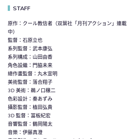
STAFF
▍
原作：クール教信者（双葉社「月刊アクション」連載
中）
監督：石原立也
系列監督：武本康弘
系列構成：山田由香
角色設繼：門脇未来
總作畫監督：丸木宣明
美術監督：落合翔子
3D 美術：鵜ノ口穣二
色彩設計：秦あずみ
攝影監督：植田弘貴
3D 監督：冨板紀宏
音響監督：鶴岡陽太
音樂：伊藤真澄