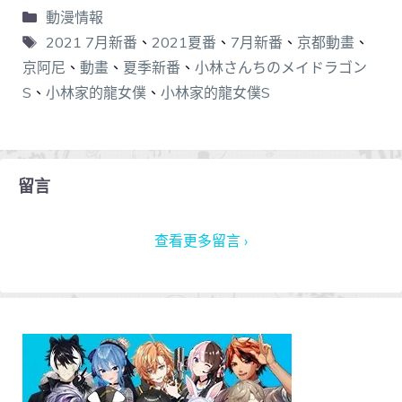
動漫情報
2021 7月新番
、
2021夏番
、
7月新番
、
京都動畫
、
京阿尼
、
動畫
、
夏季新番
、
小林さんちのメイドラゴン
S
、
小林家的龍女僕
、
小林家的龍女僕S
留言
查看更多留言 ›