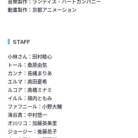
音樂製作：ランティス、ハートカンパニー
動畫製作：京都アニメーション
STAFF
▍
小林さん：田村睦心
トール：桑原由気
カンナ：長縄まりあ
エルマ：高田憂希
ルコア：高橋ミナミ
イルル：嶺内ともみ
ファフニール：小野大輔
滝谷真：中村悠一
才川リコ：加藤英美里
ジョージー：後藤邑子