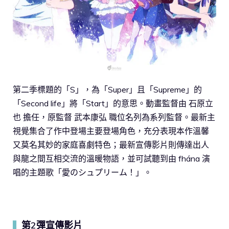
第二季標題的「S」，為「Super」且「Supreme」的
「Second life」將「Start」的意思。動畫監督由 石原立
也 擔任，原監督 武本康弘 職位名列為系列監督。最新主
視覺集合了作中登場主要登場角色，充分表現本作溫馨
又莫名其妙的家庭喜劇特色；最新宣傳影片則傳達出人
與龍之間互相交流的溫暖物語，並可試聽到由 fhána 演
唱的主題歌「愛のシュプリーム！」。
第2彈宣傳影片
▍