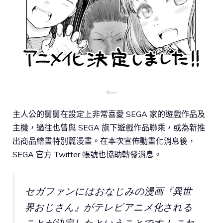
主人公的舅舅在設定上非常喜愛 SEGA 家的遊戲作品及
主機，過往也曾與 SEGA 旗下遊戲作品聯乘，或為新推
出商品繪畫特別篇漫畫。在本次宣佈動畫化消息後，
SEGA 官方 Twitter 帳號也協助轉發消息。
セガファンにはおなじみの漫画『異世
界おじさん』がテレビアニメ化される