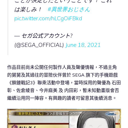
ことが決定したということです！ これ
は楽しみ！
#異世界おじさん
pic.twitter.com/hLCgOiFBkd
— セガ公式アカウント?
(@SEGA_OFFICIAL)
June 18, 2021
作品目前尚未公開任何製作人員及聲優情報，不過主角
的舅舅及其過往的冒險伙伴曾於 SEGA 旗下的手機遊戲
《鎖鏈戰記3》聯乘活動中登場，當時採用的聲優為 石田
彰、佐倉綾音、今井麻美 及 内田彩，暫未知動畫版會否
繼續沿用同一陣容。有興趣的讀者可留意其後續消息。