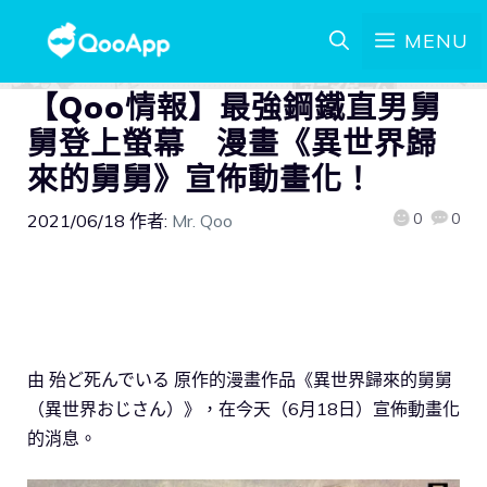
MENU
【Qoo情報】最強鋼鐵直男舅
舅登上螢幕 漫畫《異世界歸
來的舅舅》宣佈動畫化！
0
0
2021/06/18
作者:
Mr. Qoo
由 殆ど死んでいる 原作的漫畫作品《異世界歸來的舅舅
（異世界おじさん）》，在今天（6月18日）宣佈動畫化
的消息。