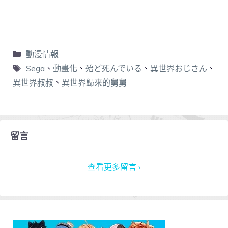
動漫情報
Sega
、
動畫化
、
殆ど死んでいる
、
異世界おじさん
、
異世界叔叔
、
異世界歸來的舅舅
留言
查看更多留言 ›