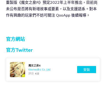
重製版《魔女之泉R》預定2022年上半年推出，目前尚
未公布是否將有新增故事或要素，以及支援語系。對本
作有興趣的玩家們不妨可關注 QooApp 後續報導。
官方網站
官方Twitter
魔女之泉4
安裝
Kiwiwalks Co.,Ltd.
評分:
4.8