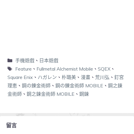
手機遊戲
、
日本遊戲
Feature
、
Fullmetal Alchemist Mobile
、
SQEX
、
Square Enix
、
ハガレン
、
朴璐美
、
漫畫
、
荒川弘
、
釘宮
理恵
、
鋼の錬金術師
、
鋼の錬金術師 MOBILE
、
鋼之鍊
金術師
、
鋼之鍊金術師 MOBILE
、
鋼鍊
留言