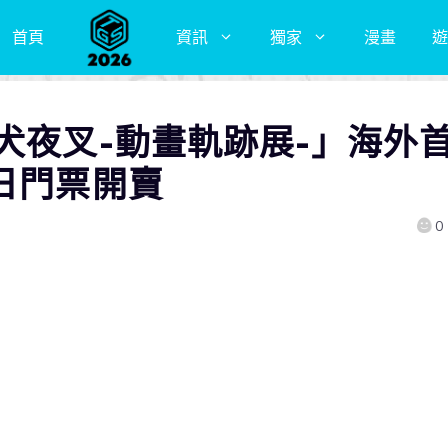
首頁
資訊
獨家
漫畫
遊
犬夜叉-動畫軌跡展-」海外
日門票開賣
0