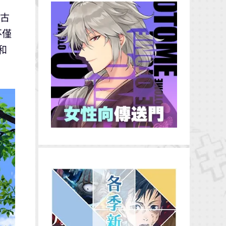
名古
不僅
和