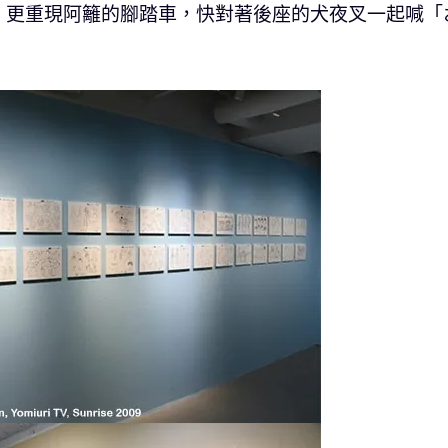
，更重現阿籬的腳踏車，快對著後座的犬夜叉一起喊「