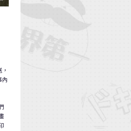
送，
事內
們
畫
印