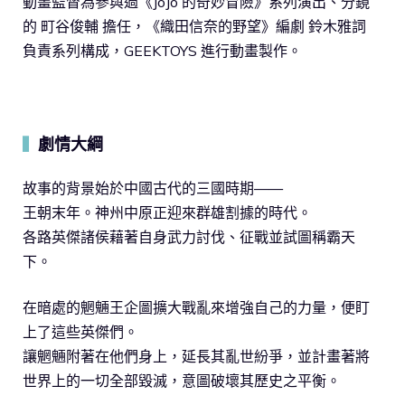
動畫監督為參與過《JoJo 的奇妙冒險》系列演出、分鏡
的 町谷俊輔 擔任，《織田信奈的野望》編劇 鈴木雅詞
負責系列構成，GEEKTOYS 進行動畫製作。
劇情大綱
▍
故事的背景始於中國古代的三國時期——
王朝末年。神州中原正迎來群雄割據的時代。
各路英傑諸侯藉著自身武力討伐、征戰並試圖稱霸天
下。
在暗處的魍魎王企圖擴大戰亂來增強自己的力量，便盯
上了這些英傑們。
讓魍魎附著在他們身上，延長其亂世紛爭，並計畫著將
世界上的一切全部毀滅，意圖破壞其歷史之平衡。