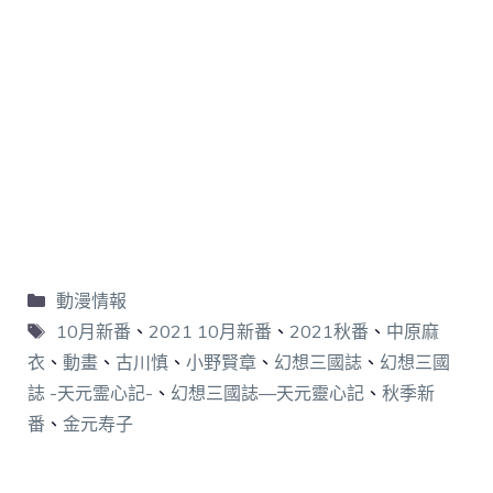
動漫情報
10月新番
、
2021 10月新番
、
2021秋番
、
中原麻
衣
、
動畫
、
古川慎
、
小野賢章
、
幻想三國誌
、
幻想三國
誌 -天元霊心記-
、
幻想三國誌—天元靈心記
、
秋季新
番
、
金元寿子