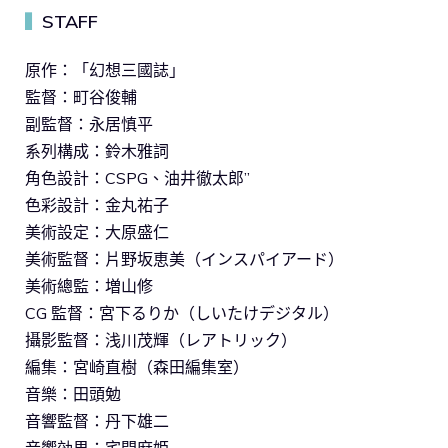
STAFF
▍
原作：「幻想三國誌」
監督：町谷俊輔
副監督：永居慎平
系列構成：鈴木雅詞
角色設計：CSPG、油井徹太郎”
色彩設計：金丸祐子
美術設定：大原盛仁
美術監督：片野坂恵美（インスパイアード）
美術總監：増山修
CG 監督：宮下るりか（しいたけデジタル）
攝影監督：浅川茂輝（レアトリック）
編集：宮崎直樹（森田編集室）
音樂：田頭勉
音響監督：丹下雄二
音響効果：宅間麻姫