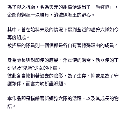
為了與之抗衡，名為天元的組織便派出了「魎狩隊」，
企圖與魍魎一決勝負，消滅魍魎王的野心。
其中，曾在始料未及的情況下遭到全滅的魎狩六隊如今
再度組成。
被招集的隊員則一個個都是各自有著特殊理由的成員。
身為隊長與封印使的應幾、淨靈使的洵喬、執器使的丁
研以及“鬼斬”少女的小靈。
彼此各自懷抱著過去的陰影，為了生存、抑或是為了守
護夥伴，而奮力於斬盡魍魎。
本作品即是描繪著新魎狩六隊的活躍、以及其成長的物
語。