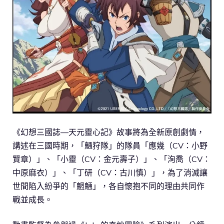
《幻想三國誌—天元靈心記》故事將為全新原創劇情，
講述在三國時期，「魎狩隊」的隊員「應幾（CV：小野
賢章）」、「小靈（CV：金元壽子）」、「洵喬（CV：
中原麻衣）」、「丁研（CV：古川慎）」，為了消滅讓
世間陷入紛爭的「魍魎」，各自懷抱不同的理由共同作
戰並成長。