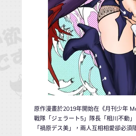
原作漫畫於2019年開始在《月刊少年 M
戰隊「ジェラート5」隊長「相川不動
「禍原デス美」，兩人互相相愛卻必須