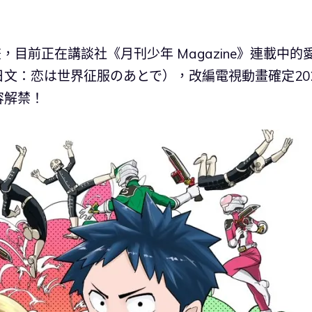
，目前正在講談社《月刊少年 Magazine》連載中的
文：恋は世界征服のあとで），改編電視動畫確定20
容解禁！