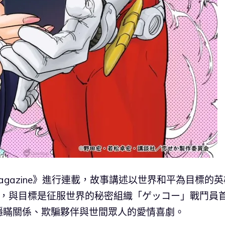
agazine》進行連載，故事講述以世界和平為目標的英
」，與目標是征服世界的秘密組織「ゲッコー」戰鬥員
隱瞞關係、欺騙夥伴與世間眾人的愛情喜劇。