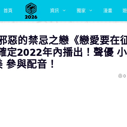
首頁
資訊
獨家
漫畫
遊
與邪惡的禁忌之戀《戀愛要在
定2022年內播出！聲優 小
美 參與配音！
0