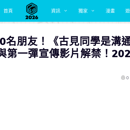
首頁
資訊
獨家
漫畫
遊
00名朋友！《古見同學是溝
與第一彈宣傳影片解禁！202
0