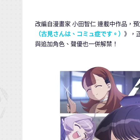
改編自漫畫家 小田智仁 連載中作品，預
（古見さんは、コミュ症です。）
》，
與追加角色、聲優也一併解禁！