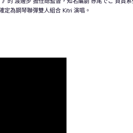
》的 渡邊步 擔任總監督，知名編劇 赤尾でこ 負責系
定為鋼琴聯彈雙人組合 Kitri 演唱。