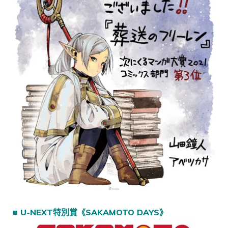
■ U-NEXT特別賞《SAKAMOTO DAYS》