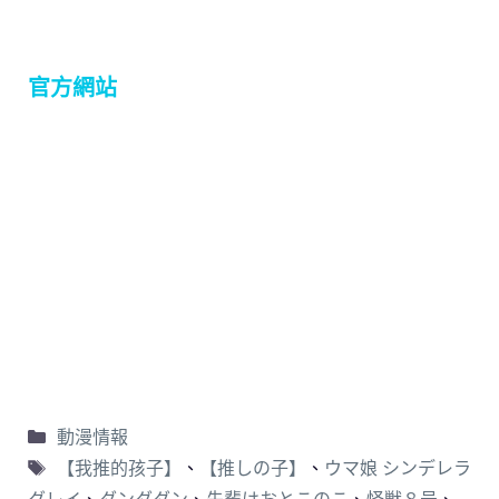
官方網站
動漫情報
【我推的孩子】
、
【推しの子】
、
ウマ娘 シンデレラ