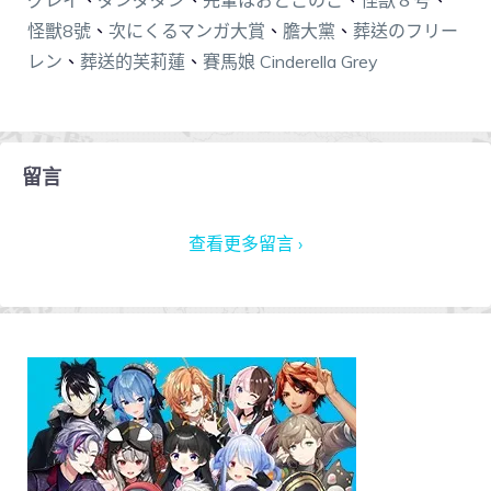
グレイ
、
ダンダダン
、
先輩はおとこのこ
、
怪獣８号
、
怪獸8號
、
次にくるマンガ大賞
、
膽大黨
、
葬送のフリー
レン
、
葬送的芙莉蓮
、
賽馬娘 Cinderella Grey
留言
查看更多留言 ›