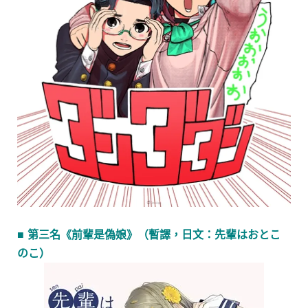
■ 第三名《前輩是偽娘》（暫譯，日文：先輩はおとこ
のこ）