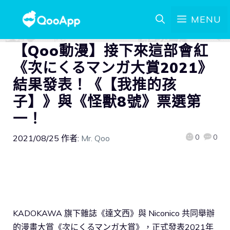
MENU
【Qoo動漫】接下來這部會紅
《次にくるマンガ大賞2021》
結果發表！《【我推的孩
子】》與《怪獸8號》票選第
一！
0
0
2021/08/25
作者:
Mr. Qoo
KADOKAWA 旗下雜誌《達文西》與 Niconico 共同舉辦
的漫畫大賞《次にくるマンガ大賞》，正式發表2021年