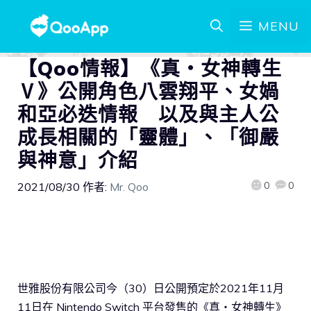
MENU
【Qoo情報】《真・女神轉生
Ⅴ》公開角色八雲翔平、女媧
和亞必迭情報 以及與主人公
成長相關的「靈體」、「御嚴
與神意」介紹
0
0
2021/08/30
作者:
Mr. Qoo
世雅股份有限公司今（30）日公開預定於2021年11月
11日在 Nintendo Switch 平台發售的《真・女神轉生》