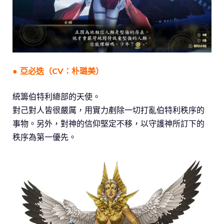
● 亞必迭（CV：朴璐美）
統籌伯特利總部的天使。
對己對人皆很嚴厲，用實力剷除一切打亂伯特利秩序的
事物。另外，對神的信仰堅定不移，以守護神所訂下的
秩序為第一優先。