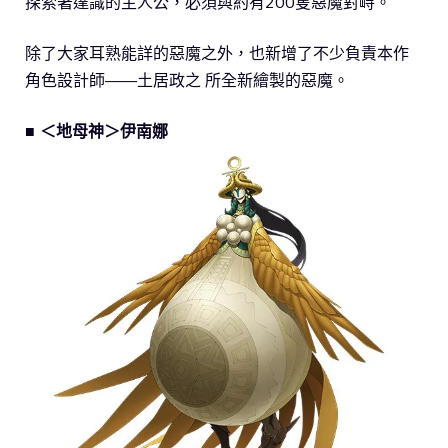
探索著達識的主人公，必須與約有200隻惡魔對峙。
除了大家耳熟能詳的惡魔之外，也新增了不少負責本作
角色設計師——土居政之 所全新繪製的惡魔。
■ ＜地母神＞伊南娜