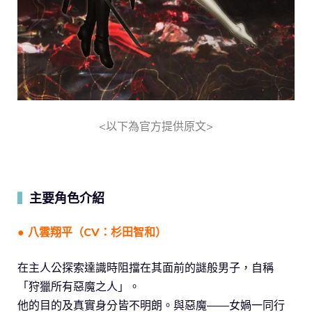
<以下為官方提供原文>
主要角色介紹
▍
● 八雲翔平（CV：杉田智和）
在主人公探索達識時阻擋在其面前的謎般男子，自稱
「狩獵所有惡魔之人」。
他的目的及真實身分皆不明朗。與惡魔——女媧一同行