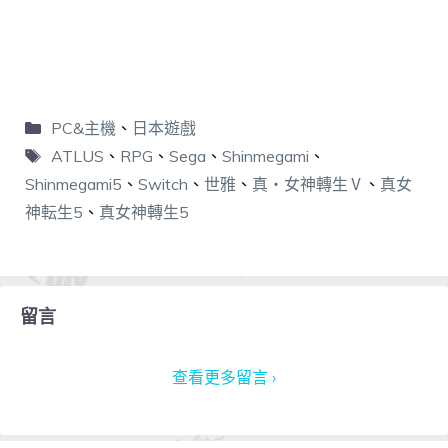
PC&主機
、
日本遊戲
ATLUS
、
RPG
、
Sega
、
Shinmegami
、
Shinmegami5
、
Switch
、
世雅
、
真・女神轉生Ⅴ
、
真女
神転生5
、
真女神轉生5
留言
查看更多留言 ›