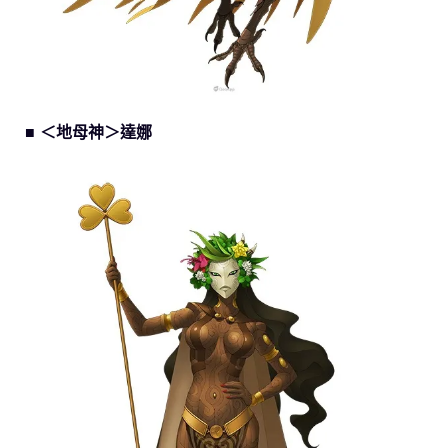
■ ＜地母神＞達娜