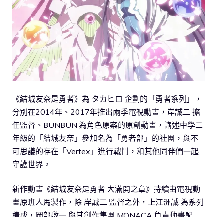
《結城友奈是勇者》為 タカヒロ 企劃的「勇者系列」，
分別在2014年、2017年推出兩季電視動畫，岸誠二 擔
任監督、BUNBUN 為角色原案的原創動畫，講述中學二
年級的「結城友奈」參加名為「勇者部」的社團，與不
可思議的存在「Vertex」進行戰鬥，和其他同伴們一起
守護世界。
新作動畫《結城友奈是勇者 大滿開之章》持續由電視動
畫原班人馬製作，除 岸誠二 監督之外，上江洲誠 為系列
構成，岡部啟一 與其創作集團 MONACA 負責動畫配