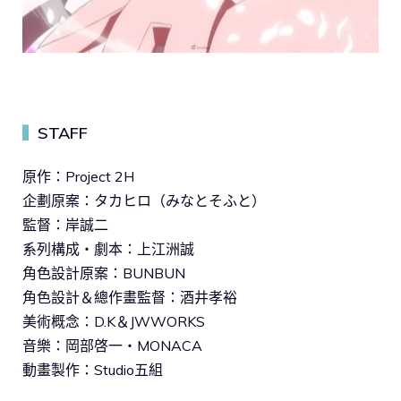
STAFF
▍
原作：Project 2H
企劃原案：タカヒロ（みなとそふと）
監督：岸誠二
系列構成・劇本：上江洲誠
角色設計原案：BUNBUN
角色設計＆總作畫監督：酒井孝裕
美術概念：D.K＆JWWORKS
音樂：岡部啓一・MONACA
動畫製作：Studio五組