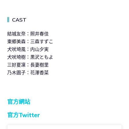
CAST
▍
結城友奈：照井春佳
東郷美森：三森すずこ
犬吠埼風：内山夕実
犬吠埼樹：黒沢ともよ
三好夏凜：長妻樹里
乃木園子：花澤香菜
官方網站
官方Twitter