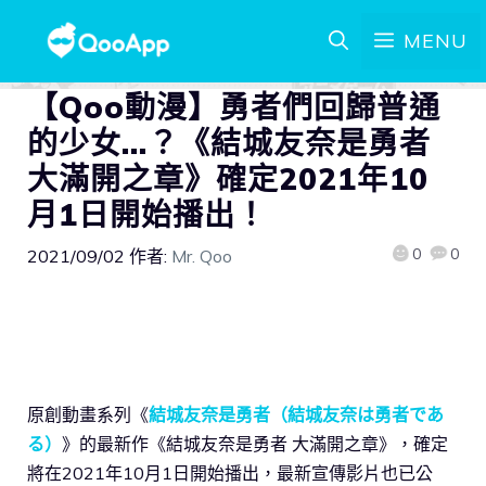
MENU
【Qoo動漫】勇者們回歸普通
的少女…？《結城友奈是勇者
大滿開之章》確定2021年10
月1日開始播出！
0
0
2021/09/02
作者:
Mr. Qoo
原創動畫系列《
結城友奈是勇者（結城友奈は勇者であ
る）
》的最新作《結城友奈是勇者 大滿開之章》，確定
將在2021年10月1日開始播出，最新宣傳影片也已公