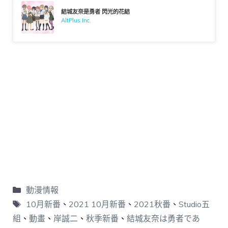
結城友奈是勇者 閃光的花結
AltPlus Inc.
動漫情報
10月新番
、
2021 10月新番
、
2021秋番
、
Studio五
組
、
動畫
、
岸誠二
、
秋季新番
、
結城友奈は勇者であ