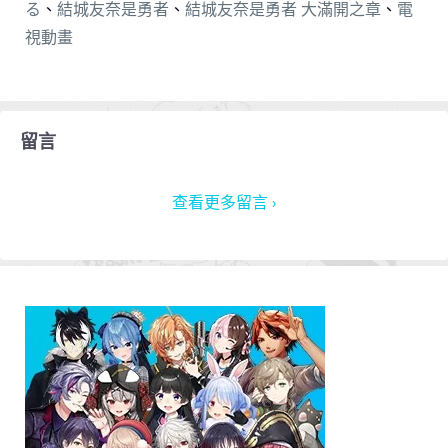
る
、
結城友奈是勇者
、
結城友奈是勇者 大滿開之章
、
電
視動畫
留言
查看更多留言 ›